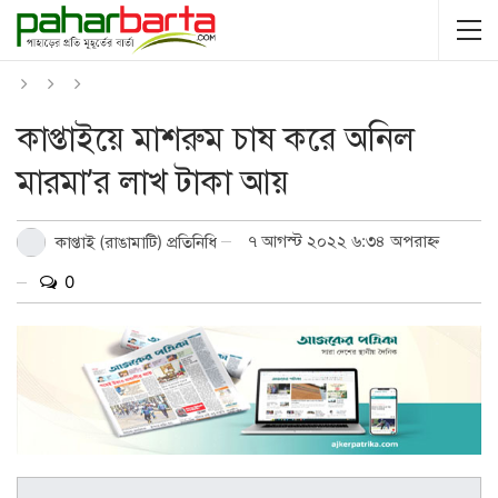
কাপ্তাইয়ে মাশরুম চাষ করে অনিল
মারমা’র লাখ টাকা আয়
৭ আগস্ট ২০২২ ৬:৩৪ অপরাহ্ন
কাপ্তাই (রাঙামাটি) প্রতিনিধি
0