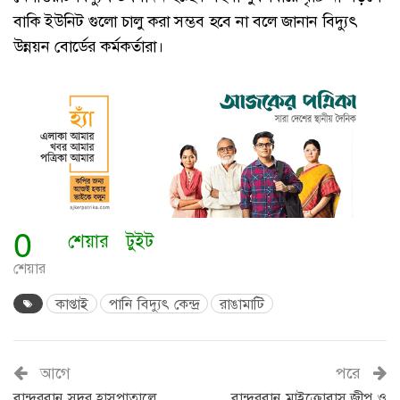
বাকি ইউনিট গুলো চালু করা সম্ভব হবে না বলে জানান বিদ্যুৎ
উন্নয়ন বোর্ডের কর্মকর্তারা।
0
শেয়ার
টুইট
শেয়ার
কাপ্তাই
পানি বিদ্যুৎ কেন্দ্র
রাঙামাটি
আগে
পরে
বান্দরবান সদর হাসপাতালে
বান্দরবান মাইক্রোবাস,জীপ ও