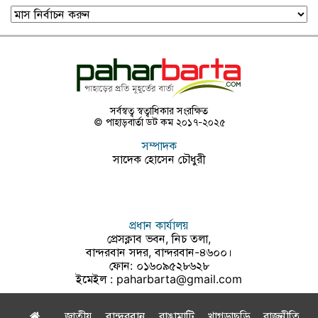
পাহাড়বার্তা
আর্কাইভ
সর্বস্বত্ব স্বত্বাধিকার সংরক্ষিত
© পাহাড়বার্তা ডট কম ২০১৭-২০২৫
সম্পাদক
সাদেক হোসেন চৌধুরী
প্রধান কার্যালয়
প্রেসক্লাব ভবন, নিচ তলা,
বান্দরবান সদর, বান্দরবান-৪৬০০।
ফোন: ০১৬০৯৫২৮৬২৮
ইমেইল :
paharbarta@gmail.com
জাতীয়
বান্দরবান
রাঙামাটি
খাগড়াছড়ি
রাজনীতি