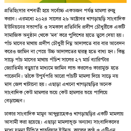
প্রতিহিংসার বশবর্তী হয়ে সর্বোচ্চ একডজন পর্যন্ত মামলা রুজু
করান। এরমধ্যে ২০২৪ সালের ২৬ অক্টোবর খাগড়াছড়ি সাংবাদিক
ইউনিয়নের সভাপতি ও সমকাল প্রতিনিধি প্রদীপ চৌধুরীকে একটি
সামাজিক অনুষ্ঠান থেকে ‘মব’ করে পুলিশের হাতে তুলে দেয়া হয়।
পাঁচ মাসের মাথায় প্রদীপ চৌধুরী নিম্ন আদালতে বার বার আবেদন
করেও জামিন না পেয়ে উচ্চ আদালতের দ্বারস্থ হতে বাধ্য হন। কিন্তু
সাড়ে পাঁচ মাসের মাথায় পঁচিশ সালের ২৭ মার্চ ব্যারিস্টার
জ্যোতির্ময় বড়ুয়া’র মাধ্যমে জামিন লাভ করলেও কারামুক্ত হতে
পারেননি। তাঁকে উপুর্যপরি আরো পাঁচটি মামলা দিয়ে সাড়ে নয়
মাস জেল খাটানো হয়। এছাড়া এখনো খাগড়াছড়ির অনেক
সাংবাদিক কেউ মামলার ভয়ে কেউ হামলার ভয়ে পালিয়ে
বেড়াচ্ছেন।
ঢাকার সাংবাদিক মামুন আব্দুল্লাহ্কেও খাগড়াছড়ির একটি মামলায়
আসামী করা হয়েছে। এছাড়া মামলাভূক্ত অন্যান্য সাংবাদিকদের
মধ্যে যমুনা টিভি’র শাহরিয়ার ইউনুছ, কালের কন্ঠ ও এটিএন