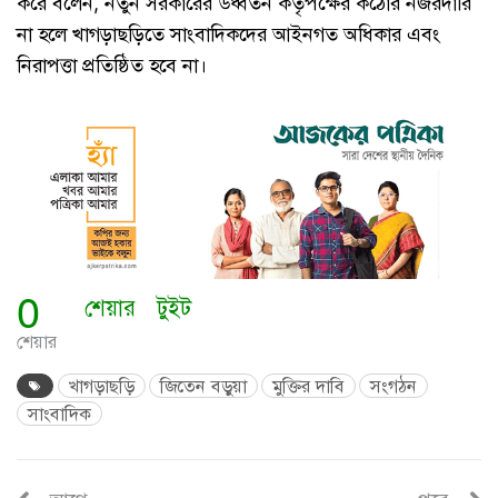
করে বলেন, নতুন সরকারের উর্ধ্বতন কর্তৃপক্ষের কঠোর নজরদারি
না হলে খাগড়াছড়িতে সাংবাদিকদের আইনগত অধিকার এবং
নিরাপত্তা প্রতিষ্ঠিত হবে না।
0
শেয়ার
টুইট
শেয়ার
খাগড়াছড়ি
জিতেন বড়ুয়া
মুক্তির দাবি
সংগঠন
সাংবাদিক