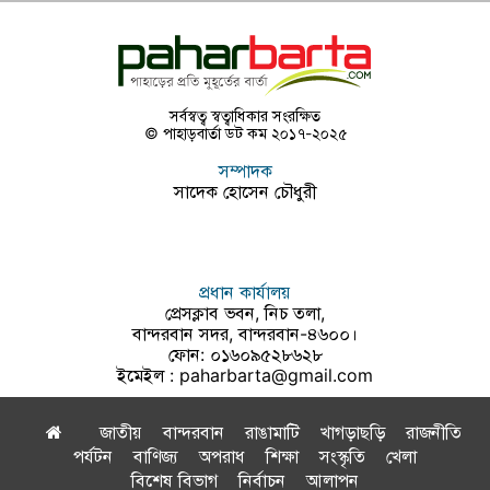
সর্বস্বত্ব স্বত্বাধিকার সংরক্ষিত
© পাহাড়বার্তা ডট কম ২০১৭-২০২৫
সম্পাদক
সাদেক হোসেন চৌধুরী
প্রধান কার্যালয়
প্রেসক্লাব ভবন, নিচ তলা,
বান্দরবান সদর, বান্দরবান-৪৬০০।
ফোন: ০১৬০৯৫২৮৬২৮
ইমেইল :
paharbarta@gmail.com
জাতীয়
বান্দরবান
রাঙামাটি
খাগড়াছড়ি
রাজনীতি
পর্যটন
বাণিজ্য
অপরাধ
শিক্ষা
সংস্কৃতি
খেলা
বিশেষ বিভাগ
নির্বাচন
আলাপন