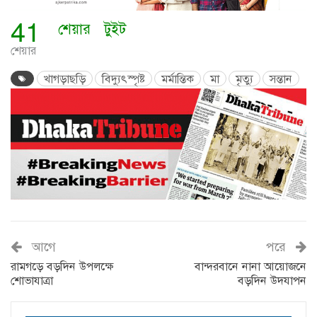
41
শেয়ার
টুইট
শেয়ার
খাগড়াছড়ি
বিদ্যুৎস্পৃষ্ট
মর্মান্তিক
মা
মৃত্যু
সন্তান
আগে
পরে
রামগড়ে বড়দিন উপলক্ষে
বান্দরবানে নানা আয়োজনে
শোভাযাত্রা
বড়দিন উদযাপন