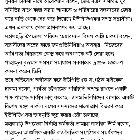
সুনয়ন চাকমা নামে আরেকজন বলেন, জেএসএস সমর্থিত যুব
সমিতির সাথে কাজ করায় আমাকে ও পরিবারের সদস্যদের জোর
করে বাড়ি থেকে বের করে দিয়েছে ইউপিডিএফর সশস্ত্র সন্ত্রাসীরা।
এখন এলাকায় গেলে প্রাণনাশের ভয় আছে।
মহালছড়ি উপজেলা পরিষদ চেয়ারম্যান বিমল কান্তি চাকমা বলেন,
সন্ত্রাসীদের অস্ত্রের কাছে জনপ্রতিনিধিরাও অসহায়। নিজেদের
আধিপত্য বিস্তারকে কেন্দ্র করে জনগণকে কষ্ট দেয়া হচ্ছে।
পাহাড়ের বৃদ্ধমান সমস্যা সমাধানে সরকারের দ্রæত হস্তক্ষেপ
কামনা করেন তিনি।
তবে অভিযোগ অস্বীকার করে ইউপিডিএফ সংগঠক মাইকেল
চাকমা বলেন, পার্বত্য চট্টগ্রামের পরিস্থিতি অশান্ত রাখতে একটি
পক্ষ পাহাড়ে সার্কাস চালু করেছে। জনপ্রতিনিধিদের ব্যানারে একটি
বিশেষ মহল সার্কাস দলের সদস্যদের মাঝে ত্রাণ বিতরণ করে
ইউপিডিএফর ভাবমূর্তি ক্ষুন্ন করার চেষ্টা চালাচ্ছে।
মহালছড়ি উপজেলা নির্বাহী কর্মকর্তা তামান্না নাসরিন ঊর্মি বলেন,
পাহাড়ের আঞ্চলিক একটি রাজনৈতিক সংগঠনের সমর্থকদের