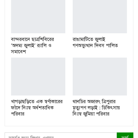
বান্দরবানে ছাত্রশিবিরের
রাঙামাটিতে জুলাই
‘অদম্য জুলাই’ র‌্যালি ও
গণঅভ্যুত্থান দিবস পালিত
সমাবেশ
খাগড়াছড়িতে এক স্বর্ণাকারের
থানচির অজারুং ত্রিপুরার
ফাঁদে নিঃস্ব অর্ধশতাধিক
মৃত্যুপণ লড়াই : চিকিৎসায়
পরিবার
নিঃস্ব জুমিয়া পরিবার