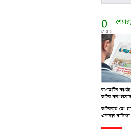
0
শেয়ার
শেয়ার
রাঙামাটির কাপ্ত
আটক করা হয়েছে।
আটককৃত মো: হাস
এলাকার বাসিন্দা