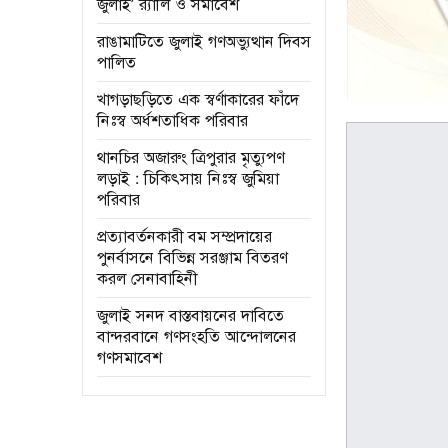
জুলাই’ র‌্যালি ও সমাবেশ
রাঙামাটিতে জুলাই গণঅভ্যুত্থান দিবস
পালিত
খাগড়াছড়িতে এক স্বর্ণাকারের ফাঁদে
নিঃস্ব অর্ধশতাধিক পরিবার
থানচির অজারুং ত্রিপুরার মৃত্যুপণ
লড়াই : চিকিৎসায় নিঃস্ব জুমিয়া
পরিবার
প্রত্যাবর্তনকারী বম সম্প্রদায়ের
পুনর্বাসনে বিভিন্ন সরঞ্জাম বিতরণ
করল সেনাবাহিনী
জুলাই সনদ বাস্তবায়নের দাবিতে
বান্দরবানে গণসংহতি আন্দোলনের
গণসমাবেশ