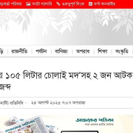
াড়বার্তা পরিবার
ফটো গ্যালারি
গুরুত্বপূর্ণ লিংক
ফন্ট কনভার্টার
ড়ি
রাজনীতি
পর্যটন
বাণিজ্য
অপরাধ
শিক্ষা
সংস্কৃতি
োনায় ১০৫ লিটার চোলাই মদ’সহ ২ জন আটক
ব্দ
২৪ আগস্ট ২০২৫ ৭:০৭ অপরাহ্ন
ামাটি) প্রতিনিধি