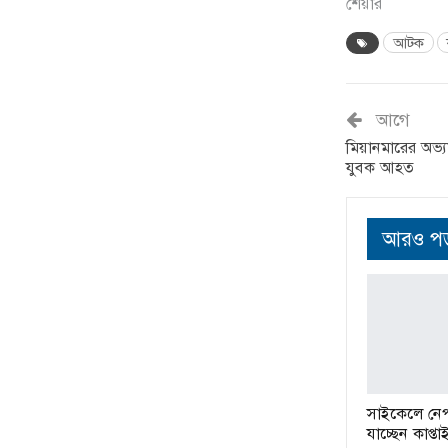
শেয়ার
আটক
আগে
মিয়ানমারের অভ্যা
যুবক আহত
আরও পড়
সাইকেলে নে
যাচ্ছেন কাপ্ত