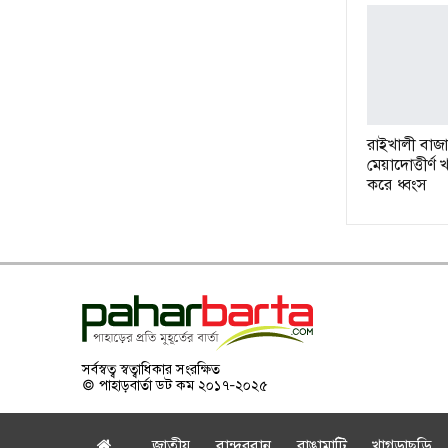
রাইখালী বাজ
মেয়াদোত্তীর্ণ খ
করে ধ্বংস
সর্বস্বত্ব স্বত্বাধিকার সংরক্ষিত
© পাহাড়বার্তা ডট কম ২০১৭-২০২৫
জাতীয়
বান্দরবান
রাঙামাটি
খাগড়াছড়ি