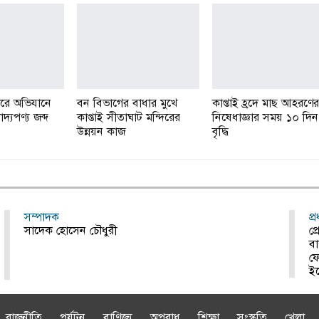
ারে অভিযানে
বন বিভাগের বাধার মুখে
কাপ্তাই হ্রদে মাছ আহরণের
াদ্যপণ্য জব্দ
কাপ্তাই সীতাঘাট মন্দিরের
নিষেধাজ্ঞার সময় ১০ দিন
উন্নয়ন কাজ
বৃদ্ধি
সম্পাদক
প্
সাদেক হোসেন চৌধুরী
প্
বা
ফ
ই
রাজনীতি
পর্যটন
বাণিজ্য
অপরাধ
শিক্ষা
সংস্কৃতি
খেলা