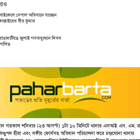
আরও
সাইকেলে নেপাল অভিযানে যাচ্ছেন
কাপ্তাইয়ের বীর কুমার
রাঙামাটিতে জুলাই গণঅভ্যুত্থান দিবস
পালিত
ন গতকাল শনিবার (২৩ আগস্ট) ১টা ১০ মিনিটে থানার এসআই এস. এম. 
ণুপদ হীরা এবং সঙ্গীয় ফোর্সসহ অভিযান পরিচালনা করে চন্দ্রঘোনা থানার