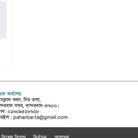
রধান কার্যালয়
রেসক্লাব ভবন, নিচ তলা,
ন্দরবান সদর, বান্দরবান-৪৬০০।
োন: ০১৬০৯৫২৮৬২৮
মেইল :
paharbarta@gmail.com
বিশেষ বিভাগ
নির্বাচন
আলাপন