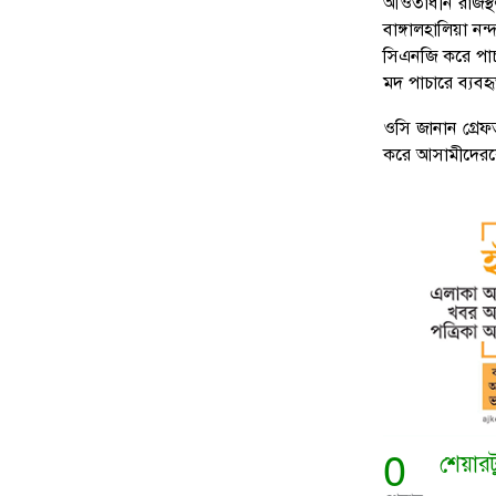
আওতাধীন রাজস্থল
বাঙ্গালহালিয়া নন
সিএনজি করে পা
মদ পাচারে ব্যবহ
ওসি জানান গ্রেফত
করে আসামীদেরকে
0
শেয়ার