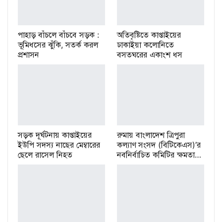
পাহাড় বাঁচলে বাঁচবে সড়ক :
অতিবৃষ্টিতে কাপ্তাইয়ের
ভূমিধসের ঝুঁকি, সতর্ক করল
ঢাকাইয়া কলোনিতে
প্রশাসন
বসতঘরের একাংশ ধস
সড়ক দূর্ঘটনায় কাপ্তাইয়ের
রুমায় বাংলাদেশ ত্রিপুরা
ইউপি সদস্য নাছের মেম্বারের
কল্যাণ সংসদ (বিটিকেএস)’র
ছেলে রাসেল নিহত
নবনির্বাচিত কমিটির ক্ষমতা…