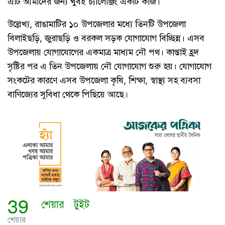
এটি আমাদের জন্য খুবই চ্যালেঞ্জিং একটি কাজ।
উল্লেখ্য, রাঙামাটির ১০ উপজেলার মধ্যে তিনটি উপজেলা
বিলাইছড়ি, জুরাছড়ি ও বরকল সড়ক যোগাযোগ বিচ্ছিন্ন। এসব
উপজেলায় যোগাযোগের একমাত্র মাধ্যম নৌ পথ। কাপ্তাই হ্রদ
সৃষ্টির পর এ তিন উপজেলায় নৌ যোগাযোগ শুরু হয়। যোগাযোগ
সংকটের কারণে এসব উপজেলা কৃষি, শিক্ষা, স্বাস্থ্য সহ ব্যবসা
বাণিজ্যের সুবিধা থেকে পিছিয়ে আছে।
39
শেয়ার
টুইট
শেয়ার