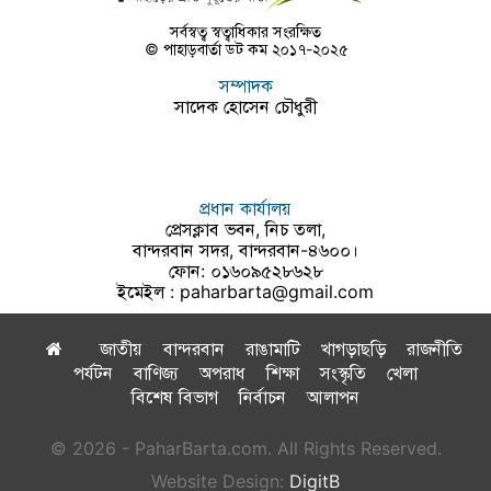
সর্বস্বত্ব স্বত্বাধিকার সংরক্ষিত
© পাহাড়বার্তা ডট কম ২০১৭-২০২৫
সম্পাদক
সাদেক হোসেন চৌধুরী
প্রধান কার্যালয়
প্রেসক্লাব ভবন, নিচ তলা,
বান্দরবান সদর, বান্দরবান-৪৬০০।
ফোন: ০১৬০৯৫২৮৬২৮
ইমেইল :
paharbarta@gmail.com
জাতীয়
বান্দরবান
রাঙামাটি
খাগড়াছড়ি
রাজনীতি
পর্যটন
বাণিজ্য
অপরাধ
শিক্ষা
সংস্কৃতি
খেলা
বিশেষ বিভাগ
নির্বাচন
আলাপন
© 2026 - PaharBarta.com. All Rights Reserved.
Website Design:
DigitB