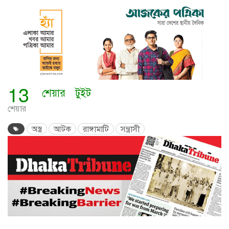
13
শেয়ার
টুইট
শেয়ার
অস্ত্র
আটক
রাঙ্গামা‌টি
সন্ত্রাসী