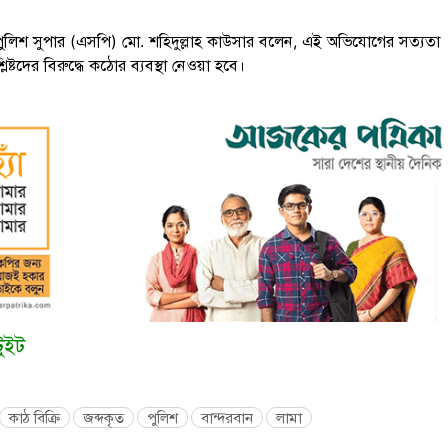
পুলিশ সুপার (এসপি) মো. শহিদুল্লাহ কাউসার বলেন, এই অভিযোগের সত্যতা
লিষ্টদের বিরুদ্ধে কঠোর ব্যবস্থা নেওয়া হবে।
টুইট
কাঠ বিক্রি
জব্দকৃত
পুলিশ
বান্দরবান
লামা