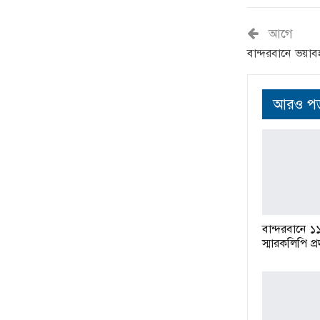
আগে
বান্দরবানে ভয়া
আরও পড়
বান্দরবানে ১
স্মারকলিপি প্