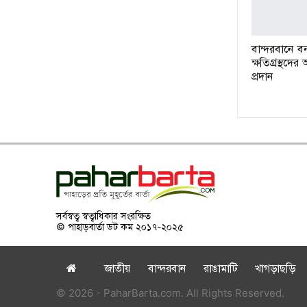
বান্দরবানে বন
ক্ষতিগ্রস্থদে
প্রদান
সর্বস্বত্ব স্বত্বাধিকার সংরক্ষিত
© পাহাড়বার্তা ডট কম ২০১৭-২০২৫
জাতীয়
বান্দরবান
রাঙামাটি
খাগড়াছড়ি
© 2026 - PaharBarta.com. All Rights Reserved.