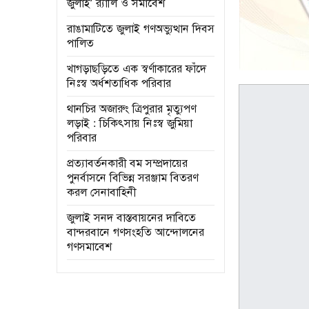
জুলাই’ র‌্যালি ও সমাবেশ
রাঙামাটিতে জুলাই গণঅভ্যুত্থান দিবস
পালিত
খাগড়াছড়িতে এক স্বর্ণাকারের ফাঁদে
নিঃস্ব অর্ধশতাধিক পরিবার
থানচির অজারুং ত্রিপুরার মৃত্যুপণ
লড়াই : চিকিৎসায় নিঃস্ব জুমিয়া
পরিবার
প্রত্যাবর্তনকারী বম সম্প্রদায়ের
পুনর্বাসনে বিভিন্ন সরঞ্জাম বিতরণ
করল সেনাবাহিনী
জুলাই সনদ বাস্তবায়নের দাবিতে
বান্দরবানে গণসংহতি আন্দোলনের
গণসমাবেশ