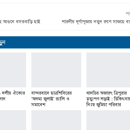
প
বহ আগুনে বসতবাড়ি ছাই
শারদীয় দূর্গাপূজায় নতুন রুপে সাজছে বা
ুন
১ দলীয় ঐক্যের
বান্দরবানে ছাত্রশিবিরের
থানচির অজারুং ত্রিপুরার
রদান
‘অদম্য জুলাই’ র‌্যালি ও
মৃত্যুপণ লড়াই : চিকিৎসা
সমাবেশ
নিঃস্ব জুমিয়া পরিবার