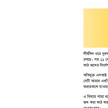
দীর্ঘদিন ধরে নু
চলছে। গত ১১ সে
কাঠ জব্দের নির্দ
অভিযুক্ত এসআই 
সেটি আমার এখতি
করাতকলে যাওয়া 
এ বিষয়ে লামা থা
জব্দ করা কাঠ ক
নেওয়া হবে।