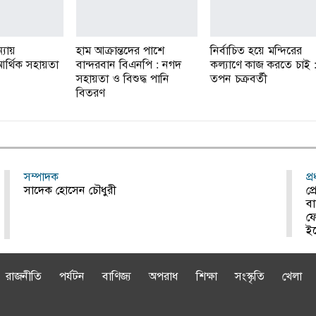
্যায়
হাম আক্রান্তদের পাশে
নির্বাচিত হয়ে মন্দিরের
র আর্থিক সহায়তা
বান্দরবান বিএনপি : নগদ
কল্যাণে কাজ করতে চাই 
সহায়তা ও বিশুদ্ধ পানি
তপন চক্রবর্তী
বিতরণ
সম্পাদক
প্
সাদেক হোসেন চৌধুরী
প্
বা
ফ
ই
রাজনীতি
পর্যটন
বাণিজ্য
অপরাধ
শিক্ষা
সংস্কৃতি
খেলা