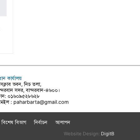
:
রধান কার্যালয়
রেসক্লাব ভবন, নিচ তলা,
ন্দরবান সদর, বান্দরবান-৪৬০০।
োন: ০১৬০৯৫২৮৬২৮
মেইল :
paharbarta@gmail.com
বিশেষ বিভাগ
নির্বাচন
আলাপন
Website Design:
DigitB