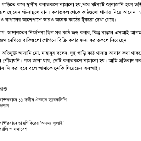
গাড়িতে করে স্থানীয় করাতকলে নামানো হয়,পরে ঘটনাটি জানাজানি হলে তড়
্জল হোসেন ঘটনাস্থলে যান। করাতকল থেকে কাঠগুলো থানায় নিয়ে আসেন। 
ায় ও বাগানের আশেপাশে আরও অনেক কাঠের টুকরো দেখা গেছে।
োগ, আদালতের নির্দেশনা ছিল সব কাঠ জব্দ করার, কিন্তু বাস্তবে এসআই আল
 জব্দ দেখিয়ে বাকিগুলো গোপনে বিক্রি করার জন্য করাতকলে নিয়েছেন।
র অভিযুক্ত আসামি মো. মাহাবুব বলেন, দুই গাড়ি কাঠ থানায় আসার কথা থাক
য় পৌঁছায়নি। পরে জানা যায়, সেটি করাতকলে নামানো হয়। আমি প্রতিবাদ ক
 আসামি করা হবে বলে আমাকে হুমকি দিয়েছেন এসআই।
আরও
বান্দরবানে ১১ দলীয় ঐক্যের স্মারকলিপি
প্রদান
বান্দরবানে ছাত্রশিবিরের ‘অদম্য জুলাই’
র‌্যালি ও সমাবেশ