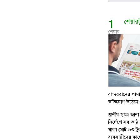
1
শেয়ার
শেয়ার
বান্দরবানের লাম
অভিযোগ উঠেছে প
স্থানীয় সূত্রে জ
নির্দেশে সব কাঠ
থাকা মোট ৬৩ টুক
ব্যবসায়ীদের কাছ