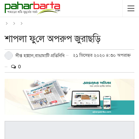
শাপলা ফু‌লে অপরুপ জুরাছড়ি
২১ ডিসেম্বর ২০২০ ৪:৩০ অপরাহ্ন
দীপ্ত হান্নান,রাঙামাটি প্রতিনিধি
0