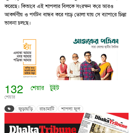
করেছে। ‌কিভা‌বে এই শাপলার বিলকে সংরক্ষন ক‌রে আরও
আকর্ষণীয় ও পর্যটন বান্ধব করে গড়ে তোলা যায় সে ব্যাপা‌রে চিন্তা
ভাবনা চল‌ছে।
132
শেয়ার
টুইট
শেয়ার
জুড়াছড়ি
রাঙামাটি
শাপলা ফুল