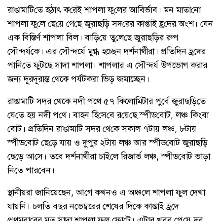
রাঙামাটি‌তে হঠাৎ ক‌রেই শাপলা ফু‌লের আ‌বির্ভাব। মন মাতা‌নো
শাপলা ফু‌লে ছে‌য়ে গে‌ছে জুরাছ‌ড়ি সদ‌রের কাপ্তাই হ্র‌দের অংশ। ‌যেন
এক বি‌স্তির্ণ শাপলা বিল। বা‌ড়ি‌য়ে তু‌লে‌ছে জুরাছ‌ড়ির রুপ
সৌন্দর্য‌কে। এর সৌন্দর্যে মুগ্ধ হচ্ছেন দর্শনার্থীরা। প্রতিদিন হ্র‌দের
পা‌নি‌তে ফুটছে সাদা শাপলা। শাপলার এ সৌন্দর্য উপভোগ করার
জন্য দূরদূরান্ত থেকে পর্যটকরা ভিড় জমাচ্ছেন।
রাঙামাটি সদর থেকে নদী পথে ৫৭ কিলোমিটার পু‌র্বে জুরাছ‌ড়ি‌তে
যে‌তে হয় নদী প‌থে। বাহন হি‌সে‌বে র‌য়ে‌ছে স্পীড‌বোট, লঞ্চ কিংবা
বো‌ট। প্র‌তি‌দিন রাঙামা‌টি সদর থে‌কে সকাল ৭টায় লঞ্চ, ৮টায়
স্পীড‌বোট ছে‌ড়ে যায় ও দুপুর ২টায় লঞ্চ আর স্পীড‌বোট জুরাছ‌ড়ি
ছে‌ড়ে আ‌সে। তবে দর্শনার্থীরা চাই‌লে রিজার্ভ লঞ্চ, স্পীড‌বোট ভাড়া
নি‌তে পার‌বেন।
স্থানীয়রা জানিয়েছেন, আ‌গে কখনও এ অঞ্চ‌লে শাপলা ফুল দেখা
যায়‌নি। চল‌তি বছর ন‌ভেম্বরের শে‌ষের দি‌কে কাপ্তাই হ্র‌দে
প্রথমবা‌রের মত সাদা শাপলা ফুল ফো‌টে। এটার খবর পে‌য়ে দুর