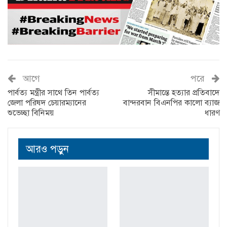
আগে
পরে
পার্বত্য মন্ত্রীর সাথে তিন পার্বত্য
সীমান্তে হত্যার প্রতিবাদে
জেলা পরিষদ চেয়ারম্যানের
বান্দরবান বিএনপির কালো ব্যাজ
শুভেচ্ছা বিনিময়
ধারণ
আরও পড়ুন