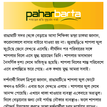
রাঙামা‌টি সদর থে‌কে বেড়াতে আসা শি‌ক্ষিকা তন্দ্রা চাকমা জানান,
করোনাকালে বাসার বাইরে যাওয়া হয় না। জুরাছ‌ড়ি‌তে শাপলা ফুল
ফু‌টে‌ছে জে‌নে দেখ‌তে এসে‌ছি। দীর্ঘদিন পর পরিবারের সঙ্গে
শাপলার বিলে এসে মুগ্ধ হয়েছেন তিনি। শাপলার অসাধারণ
নৈসর্গিক দৃশ্য দেখে অভিভূত হ‌য়ে‌ছি। শাপলা বিলের শান্ত পরিবেশে
এসে প্রশান্তিতে ভরে গেছে। এক কথায় মুগ্ধ আমরা সবাই।
দর্শনার্থী বিমল ত্রিপুরা জানান, রাঙামা‌টি‌তে শাপলা ফুল ফো‌টে
কখনও শু‌নি‌নি। এবার শু‌নে দেখ‌তে এলাম । শাপলার ফুল দেখে
আনন্দ পেয়েছি। এখানে থাকা খাওয়ার ব্যবস্থা এ‌কেবা‌রে অপ্রতুল।
বিলে বেড়ানোর জন্য নেই পর্যাপ্ত নৌকার ব্যবস্থাও। ফলে শাপলার
সৌন্দর্য উপভোগ করতে আশা দর্শনার্থীরা চরম দুর্ভোগে পড়েন।