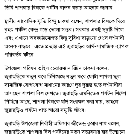
তি‌নি শাপলার বিলকে পর্যটন বান্ধব করার আহবান জানান।
স্থানীয় সাংবা‌দিক স্মৃ‌তি বিন্দু চাকমা বলেন, শাপলার বিল‌কে ঘিরে
বৃহৎ পর্যটন কেন্দ্র গড়ে তোলা সম্ভব। সরকার একটু সুদৃষ্টি দিলে
এবং এখানে অবকাঠামোগত কিছু সুবিধা বাড়া‌নো গে‌লে দর্শনার্থী
অনেক বাড়বে। এতে প্রত্যন্ত এই জুরাছ‌ড়ির আর্থ-সামাজিক ব্যাপক
পরিবর্তন ঘটবে।
উপ‌জেলা প‌রিষদ ভাইস চেয়ারম্যান রিটন চাকমা ব‌লেন,
জুরাছ‌ড়ি‌কে নতুন ক‌রে চিনিয়েছে নতুন ক‌রে ফোটা শাপলা ফুল।
সামা‌জিক যোগা‌যোগ মাধ্য‌মের কার‌ণে দুর দুরান্ত হ‌তে দর্শনার্থীরা
আস‌ছেন শাপলা বিল দেখ‌তে। জুরাছ‌ড়ি এম‌নি‌তেও পর্যটন শি‌ল্পে
পি‌ছি‌য়ে আ‌ছে, শাপলা বিল‌কে য‌দি সংরক্ষন করা যায়, তাহ‌লে
জুরাছ‌ড়িও পর্যটন খা‌ত আ‌রো সম্মৃ‌দ্ধি ঘট‌বে।
জুরাছ‌ড়ি উপ‌জেলা নির্বাহী অ‌ফিসার জী‌তেন্দ্র কুমার নাথ বলেন,
জুরাছ‌ড়ি‌তে শাপলার বিল পর্যটনের নতুন সম্ভাবনার দ্বার উন্মোচন