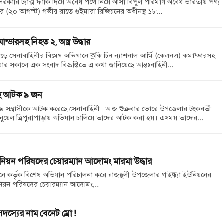
সরকারি ট্যাক্স ফাঁকি দিয়ে অবৈধ পথে নিয়ে আসা বিপুল পরিমাণ অবৈধ ভারতীয় পণ্য
বার (২০ আগস্ট) গভীর রাতে গুইমারা রিজিয়নের অধীনস্থ ১৮…
ডারসহ নিহত ২, অস্ত্র উদ্ধার
াড়ে সেনাবাহিনীর বিমেষ অভিযানে কুকি চিন ন্যাশনাল আর্মি (কেএনএ) কমান্ডারসহ
ার সকালে এক সংবাদ বিজ্ঞপ্তিতে এ কথা জানিয়েছে আন্তঃবাহিনী…
সহ আটক ৯ জন
 ৯ সন্ত্রাসীকে আটক করেছে সেনাবাহিনী। আজ শুক্রবার ভোরে উপজেলার টংকবতী
ানুয়েল ত্রিপুরাপাড়ায় অভিযান চালিয়ে তাদের আটক করা হয়। এসময় তাদের…
নিয়ন পরিষদের চেয়ারম্যান আদোমং মারমা উদ্ধার
োনে কর্তৃক বিশেষ অভিযান পরিচালনা করে রাজস্থলী উপজেলার গাইন্ধ্যা ইউনিয়নের
উনিয়ন পরিষদের চেয়ারম্যান আদোমং…
স্যের নাম বেনেট ম্রো !