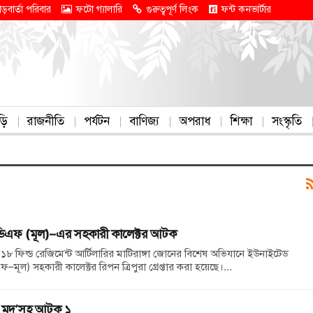
াড়বার্তা পরিবার
ফটো গ্যালারি
গুরুত্বপূর্ণ লিংক
ফন্ট কনভার্টার
ড়ি
রাজনীতি
পর্যটন
বাণিজ্য
অপরাধ
শিক্ষা
সংস্কৃতি
িডিএফ (মূল)–এর সহকারী কালেক্টর আটক
১৮ ফিল্ড রেজিমেন্ট আর্টিলারির মাটিরাঙ্গা জোনের বিশেষ অভিযানে ইউনাইটেড
–মূল) সহকারী কালেক্টর রিপন ত্রিপুরা গ্রেপ্তার করা হয়েছে।…
াই মদ’সহ আটক ১