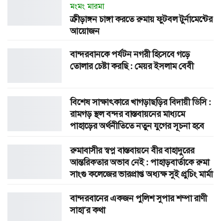
মংমং মারমা
ক্রীড়াঙ্গন চাঙ্গা করতে রুমায় ফুটবল টুর্নামেন্টের
আয়োজন
বান্দরবানকে পর্যটন নগরী হিসেবে গড়ে
তোলার চেষ্টা করছি : মেয়র ইসলাম বেবী
বিশেষ সাক্ষাৎকারে খাগড়াছড়ির বিদায়ী ডিসি :
রামগড় স্থল বন্দর বাস্তবায়নের মাধ্যমে
পাহাড়ের অর্থনীতিতে নতুন যুগের সূচনা হবে
রুমাবাসীর স্বপ্ন বাস্তবায়নে বীর বাহাদুরের
আন্তরিকতার অভাব নেই : পাহাড়বার্তাকে রুমা
সাংগু কলেজের ভারপ্রাপ্ত অধ্যক্ষ সুই প্রুচিং মার্মা
বান্দরবানের একজন পুলিশ সুপার শম্পা রাণী
সাহা’র কথা