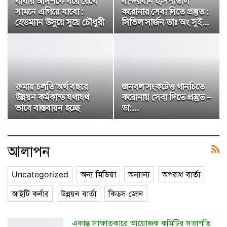
বাবার আদর্শকে ধরে রেখে
বান্দরবান হাসপাতাল
সামনে এগিয়ে যাবো :
করোনার সেবা দিতে প্রস্তুত :
হেডম্যান উসুয়ে সুয়ে চৌধুরী
সিভিল সার্জন ডাঃ অং সুই…
রুমায় চলতি অর্থ বছরে
জনবল সংকটেও থানচিতে
উন্নয়ন কর্মকান্ড যথাযথ
করোনায় সেবা দিতে প্রস্তুত –
ভাবে বাস্তবায়ন হচ্ছে
ডা:…
আলাপন
Uncategorized
অন্য মিডিয়া
অন্যান্য
অপরাধ বার্তা
আইটি কর্নার
উন্নয়ন বার্তা
কিড্স জোন
একান্ত সাক্ষাতকারে আয়োজক কমিটির সভাপতি