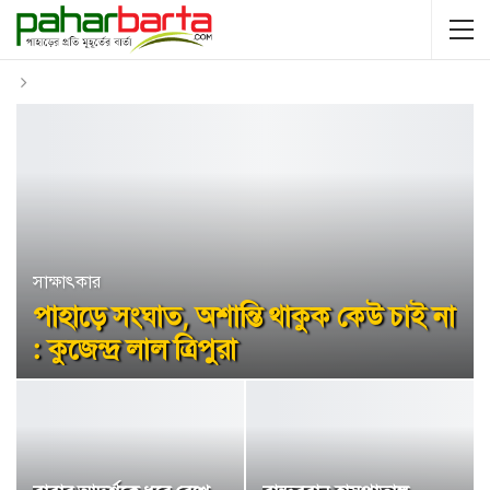
সাক্ষাৎকার
পাহাড়ে সংঘাত, অশান্তি থাকুক কেউ চাই না
: কুজেন্দ্র লাল ত্রিপুরা