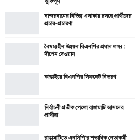
ঝুঁকিপূর্ণ
বান্দরবানের বিভিন্ন এলাকায় চলছে প্রার্থীদের
প্রচার-প্রচারণা
বৈষম্যহীন উন্নয়ন বিএন‌পির প্রধান লক্ষ্য :
দীপেন দেওয়ান
কাপ্তাইয়ে বিএনপির লিফলেট বিতরণ
নির্বাচনী প্রতীক পেলো রাঙামা‌টি আসনের
প্রার্থীরা
রাঙামা‌টি‌তে এনসিপি’র শতাধিক নেতাকর্মী