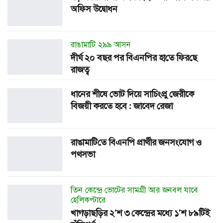
অফিস উদ্বোধন
রাঙামা‌টি ২৯৯ আসন
দীর্ঘ ২০ বছর পর বিএন‌পির হা‌তে ফির‌ছে
রাজত্ব
ধানের শীষে ভোট দিয়ে সাচিংপ্রু জেরীকে
বিজয়ী করতে হবে : জাবেদ রেজা
রাঙামা‌টি‌তে বিএন‌পি প্রার্থীর জনসংযোগ ও
পথসভা
তিন কেন্দ্রে ভোটের সামগ্রী আর জনবল যাবে
হেলিকপ্টারে
খাগড়াছড়ির ২’শ ৩ কেন্দ্রের মধ্যে ১’শ ৮৯টিই