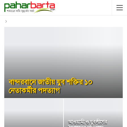
বান্দরবানে জাতীয় যুব শক্তির ১০
নেতাকর্মীর পদত্যাগ
আওয়ামী ও যুবলীগের