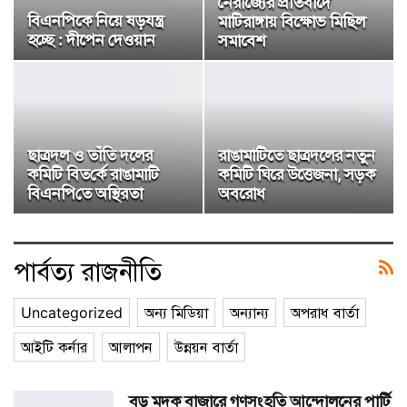
নৈরাজ্যের প্রতিবাদে
বিএনপিকে নিয়ে ষড়যন্ত্র
মাটিরাঙ্গায় বিক্ষোভ মিছিল
হচ্ছে : দীপেন দেওয়ান
সমাবেশ
ছাত্রদল ও তাঁতি দলের
রাঙামাটিতে ছাত্রদলের নতুন
কমিটি বিত‌র্কে রাঙামা‌টি
কমিটি ঘিরে উত্তেজনা, সড়ক
বিএন‌পি‌তে অ‌স্থিরতা
অবরোধ
পার্বত্য রাজনীতি
Uncategorized
অন্য মিডিয়া
অন্যান্য
অপরাধ বার্তা
আইটি কর্নার
আলাপন
উন্নয়ন বার্তা
বড় মদক বাজারে গণসংহতি আন্দোলনের পার্টি