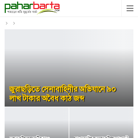
জুরাছড়িতে সেনাবাহিনীর অভিযানে ৯০
লাখ টাকার অবৈধ কাঠ জব্দ