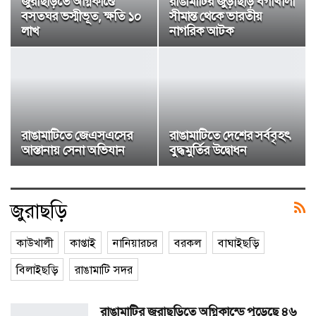
জুরাছড়িতে অগ্নিকাণ্ডে
রাঙামাটির জুড়াছড়ি বগাখালী
বসতঘর ভস্মীভূত, ক্ষতি ১০
সীমান্ত থেকে ভারতীয়
লাখ
নাগরিক আটক
রাঙামাটিতে জেএসএসের
রাঙামাটিতে দেশের সর্ববৃহৎ
আস্তানায় সেনা অ‌ভিযান
বুদ্ধমু‌র্তির উদ্বোধন
জুরাছড়ি
কাউখালী
কাপ্তাই
নানিয়ারচর
বরকল
বাঘাইছড়ি
বিলাইছড়ি
রাঙামাটি সদর
রাঙামা‌টির জুরাছ‌ড়িতে অগ্নিকান্ডে পুড়েছে ৪৬