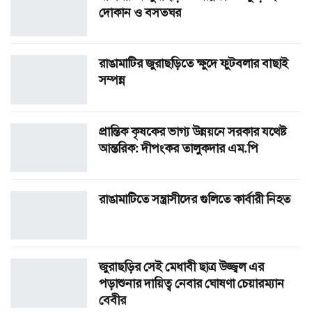
দোকান ও বসতঘর
রাঙামাটির জুরাছড়িতে ক্ষুদে ফুটবলার বাছাই
সম্পন্ন
প্রান্তিক কৃষকের ভাগ্য উন্নয়নে সরকার যথেষ্ট
আন্তরিক: দীপংকর তালুকদার এম.পি
রাঙামা‌টিতে সন্ত্রাসীদের গুলিতে কার্বারী নিহত
জুরাছড়ির সেই মেধাবী ছাত্র উজ্জ্বল এর
পড়াশুনার দায়িত্ব নেবার ঘোষণা চেয়ারম্যান
বেবীর