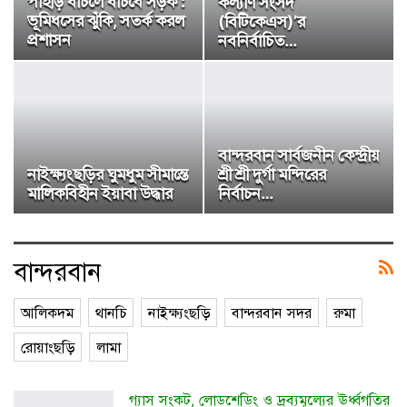
পাহাড় বাঁচলে বাঁচবে সড়ক :
কল্যাণ সংসদ
ভূমিধসের ঝুঁকি, সতর্ক করল
(বিটিকেএস)’র
প্রশাসন
নবনির্বাচিত…
বান্দরবান সার্বজনীন কেন্দ্রীয়
নাইক্ষ্যংছড়ির ঘুমধুম সীমান্তে
শ্রী শ্রী দুর্গা মন্দিরের
মালিকবিহীন ইয়াবা উদ্ধার
নির্বাচন…
বান্দরবান
আলিকদম
থানচি
নাইক্ষ্যংছড়ি
বান্দরবান সদর
রুমা
রোয়াংছড়ি
লামা
গ্যাস সংকট, লোডশেডিং ও দ্রব্যমূল্যের ঊর্ধ্বগতির