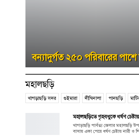
বন্যাদুর্গত ২৫০ পরিবারের পাশে 
মহালছড়ি
খাগড়াছড়ি সদর
গুইমারা
দীঘিনালা
পানছড়ি
মাটির
মহালছড়িতে গৃহবধুকে ধর্ষণ চেষ্টায়
খাগড়াছড়ি পার্বত্য জেলার মহালছড়ি উ
বাসায় একা পেয়ে ধর্ষণ চেষ্টায় নারী ও