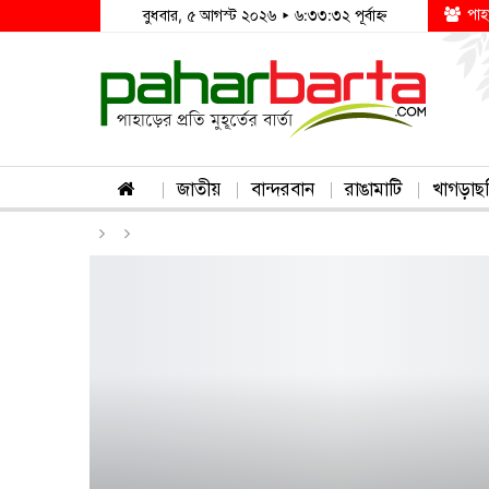
পাহ
বুধবার, ৫ আগস্ট ২০২৬ ▸ ৬:৩৩:৩২ পূর্বাহ্ন
জাতীয়
বান্দরবান
রাঙামাটি
খাগড়াছ