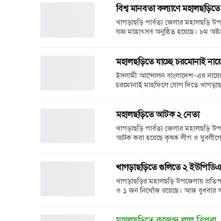
বিশ্ব মানবতা কল্যাণে মহালছড়িত
খাগড়াছড়ি পার্বত্য জেলার মহালছড়ি উপ
যজ্ঞ মহোৎসব অনুষ্ঠিত হয়েছে। ৮ম অষ্ট
মহালছড়িতে যাচ্ছে চরমোনাই নায
ইসলামী আন্দোলন বাংলাদেশ-এর নায়েব
চরমোনাই মাহফিলে যোগ দিতে খাগড়াছড
মহালছড়িতে আটক ২ নেতা
খাগড়াছড়ি পার্বত্য জেলার মহালছড়ি উপ
আটক করা হয়েছে কৃষক লীগ ও যুবলীগে
খাগড়াছড়িতে গুলিতে ২ ইউপিডিএফ
খাগড়াছড়ির মহালছড়ি উপজেলায় প্রতিপক্
ও ১ জন নিখোঁজ রয়েছে। আজ বুধবার স
মহালছড়িতে কুজেন্দ্র লাল ত্রিপুরা