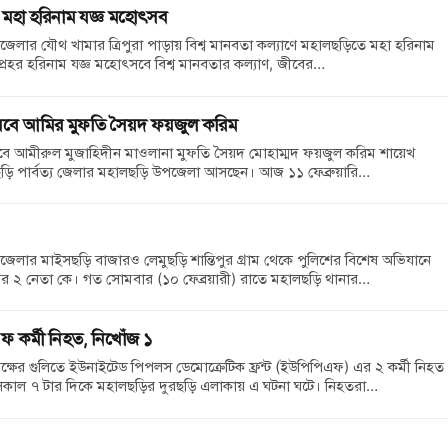
ে মহা হরিনাম যজ্ঞ মহোৎসব
জেলার যৌথ খামার ত্রিপুরা পাড়ায় বিশ্ব মানবতা কল্যাণে মহালছড়িতে মহা হরিনাম
প্রহর হরিনাম যজ্ঞ মহোৎসবে বিশ্ব মানবতার কল্যাণ, জীবের…
়েবে আমির মুফতি সৈয়দ ফয়জুল করিম
ে আমীরুল মুজাহিদীন মাওলানা মুফতি সৈয়দ মোহাম্মদ ফয়জুল করিম শায়েখ
়ি পার্বত্য জেলার মহালছড়ি উপজেলা আসছেন। আজ ১১ ফেব্রুয়ারি…
জেলার মাইসছড়ি বাজারও লেমুছড়ি শান্তিপুর গ্রাম থেকে পুলিশের বিশেষ অভিযানে
র ২ নেতা কে। গত সোমবার (১০ ফেব্রয়ারী) রাতে মহালছড়ি থানার…
 কর্মী নিহত, নিখোঁজ ১
ষের গুলিতে ইউনাইটেড পিপলস ডেমোক্রেটিক ফ্রন্ট (ইউপিপিএফ) এর ২ কর্মী নিহত
কাল ৭ টার দিকে মহালছড়ির দুরছড়ি এলাকায় এ ঘটনা ঘটে। নিহতরা…