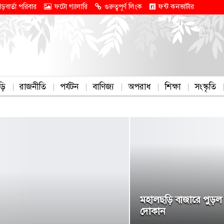
াড়বার্তা পরিবার
ফটো গ্যালারি
গুরুত্বপূর্ণ লিংক
ফন্ট কনভার্টার
ড়ি
রাজনীতি
পর্যটন
বাণিজ্য
অপরাধ
শিক্ষা
সংস্কৃতি
মহালছড়ি বাজারে পুড়ল
দোকান