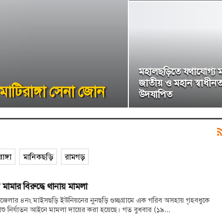
মহালছড়িতে যথাযোগ্য মর
জাতীয় ও মহান স্বাধীন
মাটিরাঙ্গা সেনা জোন
উদযাপিত
াঙ্গা
মানিকছড়ি
রামগড়
 মামার বিরুদ্ধে থানায় মামলা
পজেলার ৪নং মাইসছড়ি ইউনিয়নের নুনছড়ি গুচ্ছগ্রামে এক গরিব অসহায় গৃহবধুকে
 শিশু নির্যাতন আইনে মামলা দায়ের করা হয়েছে। গত বুধবার (১৯…