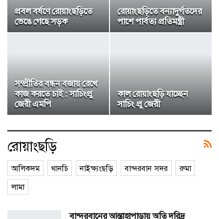
প্রবল বর্ষণে রোয়াংছড়িতে
রোয়াংছড়িতে বন্যাদুর্গতদের
ভেঙে গেছে সড়ক
পাশে পার্বত্য প্রতিমন্ত্রী
সম্প্রীতির বন্ধন বজায় রেখে
কাজ করতে চাই : সাচিংপ্রু
কাল রোয়াংছড়ি যাচ্ছেন
জেরী এমপি
সাচিং প্রু জেরী
রোয়াংছড়ি
আলিকদম
থানচি
নাইক্ষ্যংছড়ি
বান্দরবান সদর
রুমা
লামা
বান্দরবানের আন্তাহাপাড়ায় অতি দরিদ্র