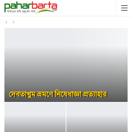
দেবতাখুম ভ্রমণে নিষেধাজ্ঞা প্রত্যাহার