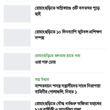
রোয়াংছড়িতে অগ্নিকাণ্ডে ৩টি বসতঘর পুড়ে
ছাই
রোয়াংছড়িতে ১০ দিনব্যাপি ফুটবল প্রশিক্ষণ
সম্পন্ন
রোয়াংছড়িতে জনতার হাতে ধরা
ওরা গরু চোর
অস্ত্র উদ্ধার
বান্দরবানে শসস্ত্র সন্ত্রাসীদের সাথে নিরাপত্তা
বাহিনীর গোলাগুলি, নিহত ১
রোয়াংছড়িতে বৌদ্ধ ধর্মগুরু অজিতা মহাথের
৯১ম বার্ষিকী ও আচারিয়া পূজা