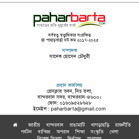
সর্বস্বত্ব স্বত্বাধিকার সংরক্ষিত
© পাহাড়বার্তা ডট কম ২০১৭-২০২৫
সম্পাদক
সাদেক হোসেন চৌধুরী
প্রধান কার্যালয়
প্রেসক্লাব ভবন, নিচ তলা,
বান্দরবান সদর, বান্দরবান-৪৬০০।
ফোন: ০১৬০৯৫২৮৬২৮
ইমেইল :
paharbarta@gmail.com
জাতীয়
বান্দরবান
রাঙামাটি
খাগড়াছড়ি
রাজনীতি
পর্যটন
বাণিজ্য
অপরাধ
শিক্ষা
সংস্কৃতি
খেলা
বিশেষ বিভাগ
নির্বাচন
আলাপন