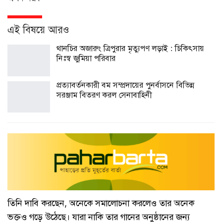
এই বিষয়ে আরও
থানচির অজারুং ত্রিপুরার মৃত্যুপণ লড়াই : চিকিৎসায়
নিঃস্ব জুমিয়া পরিবার
প্রত্যাবর্তনকারী বম সম্প্রদায়ের পুনর্বাসনে বিভিন্ন
সরঞ্জাম বিতরণ করল সেনাবাহিনী
তিনি দাবি করছেন, অনেকে সমালোচনা করলেও তার অনেক
ভক্তও গড়ে উঠেছে। যারা নাকি তার গানের অনুষ্ঠানের জন্য