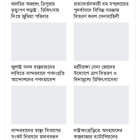
থানচির অজারুং ত্রিপুরার
প্রত্যাবর্তনকারী বম সম্প্রদায়ের
মৃত্যুপণ লড়াই : চিকিৎসায়
পুনর্বাসনে বিভিন্ন সরঞ্জাম
নিঃস্ব জুমিয়া পরিবার
বিতরণ করল সেনাবাহিনী
জুলাই সনদ বাস্তবায়নের
মাটিরাঙ্গা সেনা জোনের
দাবিতে বান্দরবানে গণসংহতি
উদ্যোগে ত্রাণ বিতরণ ও
আন্দোলনের গণসমাবেশ
বিনামূল্যে চিকিৎসাসেবা
বান্দরবানের স্বাস্থ্য বিভাগের
নাইক্ষ্যংছড়িতে অসহায়দের
সংকট নিরসনে মানববন্ধন
কক্সবাজার ব্যাটালিয়নের