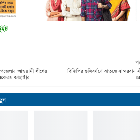
টুইট
প
 উপজেলায় আওয়ামী লীগের
বিজিপির গুলিবর্ষণে আতঙ্কে বান্দরবান সী
 একেএম জাহাঙ্গীর
রো
ুন