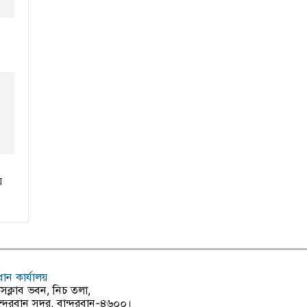
য়
রধান কার্যালয়
রেসক্লাব ভবন, নিচ তলা,
ন্দরবান সদর, বান্দরবান-৪৬০০।