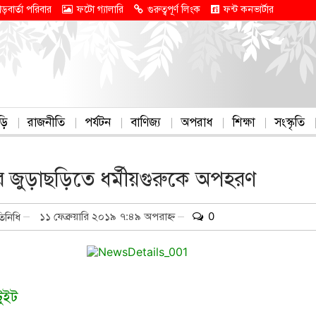
াড়বার্তা পরিবার
ফটো গ্যালারি
গুরুত্বপূর্ণ লিংক
ফন্ট কনভার্টার
ড়ি
রাজনীতি
পর্যটন
বাণিজ্য
অপরাধ
শিক্ষা
সংস্কৃতি
টির জুড়াছড়িতে ধর্মীয়গুরুকে অপহরণ
১১ ফেব্রুয়ারি ২০১৯ ৭:৪৯ অপরাহ্ন
0
তিনিধি
টুইট