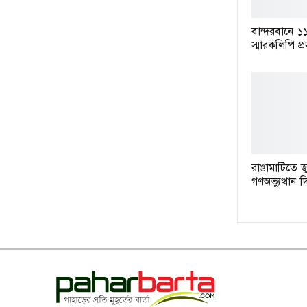
বান্দরবানে ১
স্মারকলিপি প্
রাঙামাটিতে জ
গণঅভ্যুত্থান