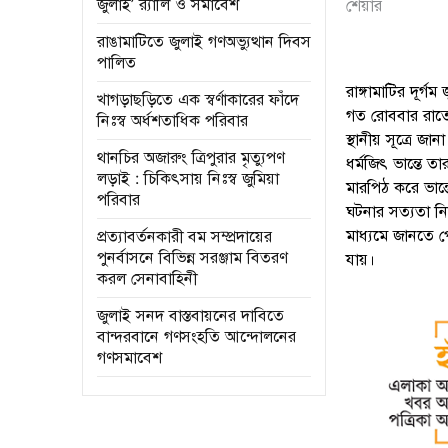
জুলাই’ র‌্যালি ও সমাবেশ
শেয়ার
রাঙামাটিতে জুলাই গণঅভ্যুত্থান দিবস
পালিত
রাঙ্গামাটির দূর্
খাগড়াছড়িতে এক স্বর্ণাকারের ফাঁদে
গত রোববার রাতে
নিঃস্ব অর্ধশতাধিক পরিবার
স্থানীয় সূত্রে জ
থানচির অজারুং ত্রিপুরার মৃত্যুপণ
ধর্মজিৎ ভান্তে তা
লড়াই : চিকিৎসায় নিঃস্ব জুমিয়া
মারপিঠ করে ভান্
পরিবার
ঘটনার সত্যতা নিশ
মাধ্যমে জানতে প
প্রত্যাবর্তনকারী বম সম্প্রদায়ের
পুনর্বাসনে বিভিন্ন সরঞ্জাম বিতরণ
যায়।
করল সেনাবাহিনী
জুলাই সনদ বাস্তবায়নের দাবিতে
বান্দরবানে গণসংহতি আন্দোলনের
গণসমাবেশ