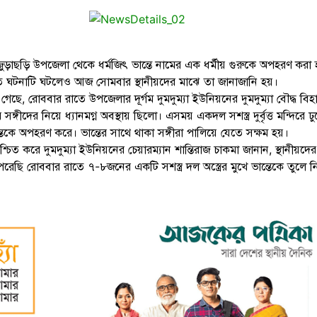
গম জুড়াছড়ি উপজেলা থেকে ধর্মজিৎ ভান্তে নামের এক ধর্মীয় গুরুকে অপহরণ করা
 ঘটনাটি ঘটলেও আজ সোমবার স্থানীয়দের মাঝে তা জানাজানি হয়।
ানা গেছে, রোববার রাতে উপজেলার দূর্গম দুমদুম্যা ইউনিয়নের দুমদুম্যা বৌদ্ধ বিহ
র সঙ্গীদের নিয়ে ধ্যানমগ্ন অবস্থায় ছিলো। এসময় একদল সশস্ত্র দুর্বৃত্ত মন্দিরে ঢ
তেকে অপহরণ করে। ভান্তের সাথে থাকা সঙ্গীরা পালিয়ে যেতে সক্ষম হয়।
্চিত করে দুমদুম্যা ইউনিয়নের চেয়ারম্যান শান্তিরাজ চাকমা জানান, স্থানীয়দের
েরেছি রোববার রাতে ৭-৮জনের একটি সশস্ত্র দল অস্ত্রের মুখে ভান্তেকে তুলে ন