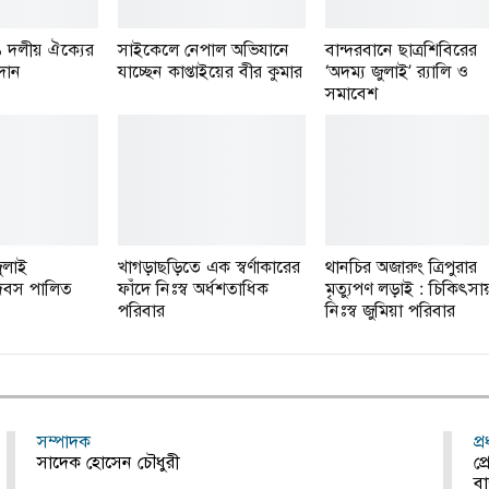
১ দলীয় ঐক্যের
সাইকেলে নেপাল অভিযানে
বান্দরবানে ছাত্রশিবিরের
রদান
যাচ্ছেন কাপ্তাইয়ের বীর কুমার
‘অদম্য জুলাই’ র‌্যালি ও
সমাবেশ
ুলাই
খাগড়াছড়িতে এক স্বর্ণাকারের
থানচির অজারুং ত্রিপুরার
 দিবস পালিত
ফাঁদে নিঃস্ব অর্ধশতাধিক
মৃত্যুপণ লড়াই : চিকিৎসা
পরিবার
নিঃস্ব জুমিয়া পরিবার
সম্পাদক
প্
সাদেক হোসেন চৌধুরী
প্
বা