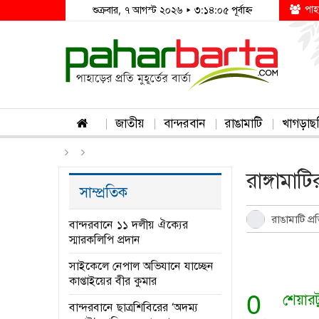
পাহ
শুক্রবার, ৭ আগস্ট ২০২৬ ▸ ৩:১৪:০৫ পূর্বাহ্ন
জাতীয়
বান্দরবান
রাঙামাটি
খাগড়াছ
রাঙ্গামা
সাম্প্রতিক
রাঙামাটি প্র
বান্দরবানে ১১ দলীয় ঐক্যের
স্মারকলিপি প্রদান
সাইকেলে নেপাল অভিযানে যাচ্ছেন
কাপ্তাইয়ের বীর কুমার
0
শেয়ার
বান্দরবানে ছাত্রশিবিরের ‘অদম্য