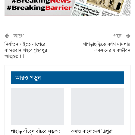
আগে
পরে
নির্যাতন সইতে নাপেরে
খাগড়াছড়িতে ধর্ষণ মামলায়
বান্দরবান শহরে গৃহবধূর
একজনের যাবজ্জীবন
আত্মহত্যা !
আরও পড়ুন
পাহাড় বাঁচলে বাঁচবে সড়ক :
রুমায় বাংলাদেশ ত্রিপুরা