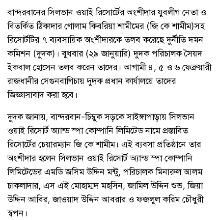
বান্দরবানের সিলভান ওয়াই রিসোর্টের অংশীদার যুবলীগ নেতা ও
বিতর্কিত ঠিকাদার গোলাম কিবরিয়া শামীমের (জি কে শামীম)সহ
রিসোর্টটির ৭ ব্যবসায়িক অংশীদারকে তলব করেছে দুর্নীতি দমন
কমিশন (দুদক)। বুধবার (২৯ জানুয়ারি) দুদক পরিচালক সৈয়দ
ইকবাল হোসেন তলব করেন তাদের। আগামী ৪, ৫ ও ৬ ফেব্রুয়ারী
রাজধানীর সেগুনবাগিচায় দুদক প্রধান কার্যালয়ে তাদের
জিজ্ঞাসাবাদ করা হবে।
দুদক জানায়, বান্দরবান-চিম্বুক সড়কে সাইঙ্গাপাড়ায় সিলভান
ওয়াই রিসোর্ট অ্যান্ড স্পা কোম্পানি লিমিটেড নামে প্রস্তাবিত
রিসোর্টের চেয়ারম্যান জি কে শামীম। এই ব্যবসা প্রতিষ্ঠানে তার
অংশীদার হলেন সিলভান ওয়াই রিসোর্ট অ্যান্ড স্পা কোম্পানি
লিমিটেডের এমডি জসিম উদ্দিন মন্টু, পরিচালক মিনারুল আলম
চাকলাদার, এস এই মোহাম্মদ মহসিন, জামিল উদ্দিন শুভ, জিয়া
উদ্দিন আবির, জাওয়াদ উদ্দিন আবরার ও ফজলুল করিম চৌধুরী
স্বপন।