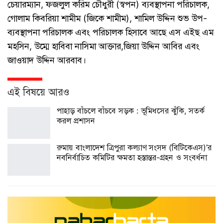
চেয়ারম্যান, ফজলুল করিম চৌধুরী (স্বপন) ব্যবস্থাপনা পরিচালক,
গোলাম কিবরিয়া শামীম (জিকে শামীম), শামিল উদ্দিন শুভ উপ-
ব্যবস্থাপনা পরিচালক এবং পরিচালক হিসাবে আছে এস এইছ এম
মহসিন, উম্মে হাবিবা নাসিমা আক্তার,জিয়া উদ্দিন আবির এবং
জাওয়াদ উদ্দিন আরবাব।
এই বিষয়ে আরও
পাহাড় বাঁচলে বাঁচবে সড়ক : ভূমিধসের ঝুঁকি, সতর্ক
করল প্রশাসন
রুমায় বাংলাদেশ ত্রিপুরা কল্যাণ সংসদ (বিটিকেএস)’র
নবনির্বাচিত কমিটির ক্ষমতা হস্তান্তর-গ্রহন ও সংবর্ধনা