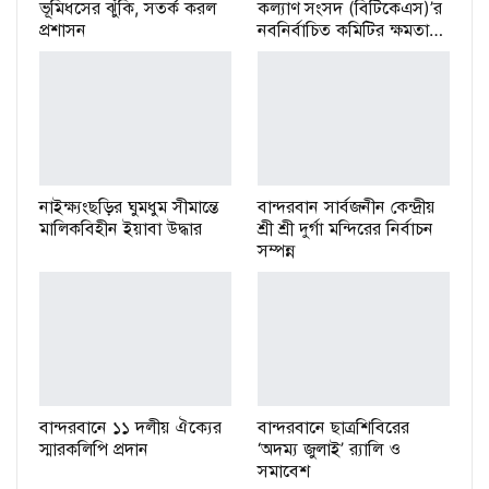
ভূমিধসের ঝুঁকি, সতর্ক করল
কল্যাণ সংসদ (বিটিকেএস)’র
প্রশাসন
নবনির্বাচিত কমিটির ক্ষমতা…
নাইক্ষ্যংছড়ির ঘুমধুম সীমান্তে
বান্দরবান সার্বজনীন কেন্দ্রীয়
মালিকবিহীন ইয়াবা উদ্ধার
শ্রী শ্রী দুর্গা মন্দিরের নির্বাচন
সম্পন্ন
বান্দরবানে ১১ দলীয় ঐক্যের
বান্দরবানে ছাত্রশিবিরের
স্মারকলিপি প্রদান
‘অদম্য জুলাই’ র‌্যালি ও
সমাবেশ