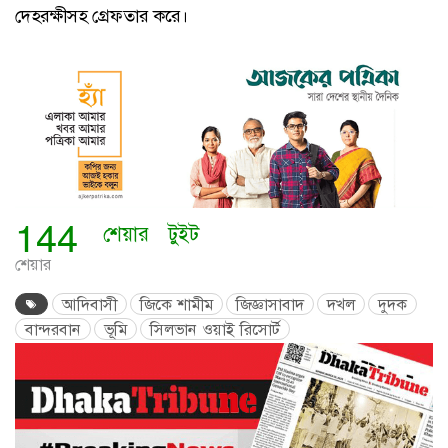
দেহরক্ষীসহ গ্রেফতার করে।
144
শেয়ার
টুইট
শেয়ার
আদিবাসী
জিকে শামীম
জিজ্ঞাসাবাদ
দখল
দুদক
বান্দরবান
ভূমি
সিলভান ওয়াই রিসোর্ট