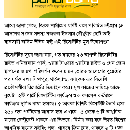
আরো জানা গেছে, জিকে শামীমের ঘনিষ্ট বলে পরিচিত চট্টগ্রাম ১৪
আসনের সংসদ সদস্য নজরুল ইসলাম চৌধুরীর ছোট ভাই
ব্যবসায়ী জসিম উদ্দিন মন্টু এই রিসোর্টটির মূল উদ্দ্যেগক্তা।
রিসোর্টটির সূত্রে জানা যায়, গত বছরের ২৩ আগস্ট রিসোর্টটির
রাইড এমিজম্যান পার্ক, ওয়াচ টাওয়ার ওয়াটার রাইড ও গেম জোন
স্থাপনের জায়গা পরিদর্শন করেন চায়না,ভারত ও দেশের বুয়েটের
পরামর্শক দল। সিঙ্গাপুর, থাইল্যান্ড, ব্যাংকক এর বিদেশি
প্রকৌশলীরা রিসোর্টের ডিজাইন করে। মূল কাজের দায়িত্বে আছে
বুয়েট। ২টি পার্টে রিসোর্টটির কার্যক্রম শুরু করলেও বর্তমানে
কার্যক্রম স্থগিত রাখা হয়েছে। ৫ তারকা বিশিষ্ট রিসোর্টটি তৈরি হলে
২৫০ জন পর্যটকের আবাস হবে এখানে। ৫ থেকে ৬ টি আধুনিক
মানের রেস্টুরেন্ট থাকবে এর ভিতরে। নির্মাণ করা হবে উন্নত বিশ্বের
আধুনিক মানের সুইমিং পুল। থাকবে জিম ক্লাব, থাকবে ৬ টি গল্ফ