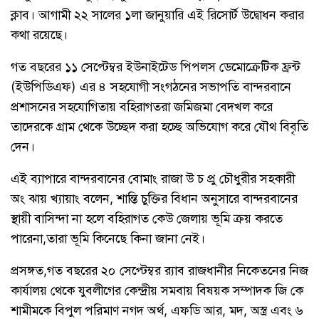
ক্লাব। আগামী ২২ সালের ১লা জানুয়ারি এই রিসোর্ট উদ্বোধন করার
কথা রয়েছে।
গত বছরের ১১ সেপ্টেম্বর ইউনাইটেড পিপলস ডেমোক্রেটিক ফ্রন্ট
(ইউপিডিএফ) এর ৪ সহযোগী সংগঠনের সভাপতি বান্দরবানে
প্রশাসনের সহযোগিতায় বহিরাগতরা জমিজমা বেদখল করে
তাদেরকে গ্রাম থেকে উচ্ছেদ করা হচ্ছে অভিযোগ করে যৌথ বিবৃতি
দেন।
এই ব্যাপারে বান্দরবানের বোমাং রাজা উ চ প্রু চৌধুরীর সহকারী
অং ঝায় খ্যায়াং বলেন, শান্তি চুক্তির বিধান অনুসারে বান্দরবানের
স্থায়ী বাসিন্দা না হলে বহিরাগত কেউ জেলায় ভূমি ক্রয় করতে
পারেনা,তারা ভূমি কিনেছে কিনা জানা নেই।
প্রসঙ্গত,গত বছরের ২০ সেপ্টেম্বর র‌্যাব রাজধানীর নিকেতনের নিজ
কার্যালয় থেকে যুবলীগের কেন্দ্রীয় সমবায় বিষয়ক সম্পাদক জি কে
শামীমকে বিপুল পরিমাণ নগদ অর্থ, এফডি আর, মদ, অস্ত্র এবং ৬