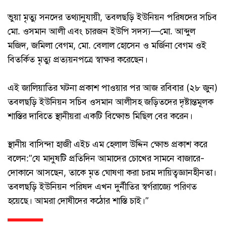
​ভুয়া মৃত্যু সনদের তথ্যানুযায়ী, তবলছড়ি ইউনিয়ন পরিষদের সচিব
মো. ওসমান আলী এবং চারজন ইউপি সদস্য—মো. আব্দুল
মজিদ, জমিলা বেগম, মো. বেলাল হোসেন ও মর্জিনা বেগম ওই
বিতর্কিত মৃত্যু প্রত্যয়নপত্রে স্বাক্ষর করেছেন।
​এই জালিয়াতির ঘটনা প্রকাশ পাওয়ার পর আজ রবিবার (২৮ জুন)
তবলছড়ি ইউনিয়ন সচিব ওসমান আলীসহ জড়িতদের দৃষ্টান্তমূলক
শাস্তির দাবিতে স্থানীয়রা একটি বিক্ষোভ মিছিল বের করেন।
স্থানীয় বাসিন্দা হাজী এইচ এম হেলাল উদ্দিন ক্ষোভ প্রকাশ করে
বলেন:​”যে মানুষটি প্রতিদিন আমাদের চোখের সামনে বাজারে-
দোকানে আসছেন, তাকে মৃত ঘোষণা করা চরম দায়িত্বজ্ঞানহীনতা।
তবলছড়ি ইউনিয়ন পরিষদ এখন দুর্নীতির স্বর্গরাজ্যে পরিণত
হয়েছে। আমরা দোষীদের কঠোর শাস্তি চাই।”