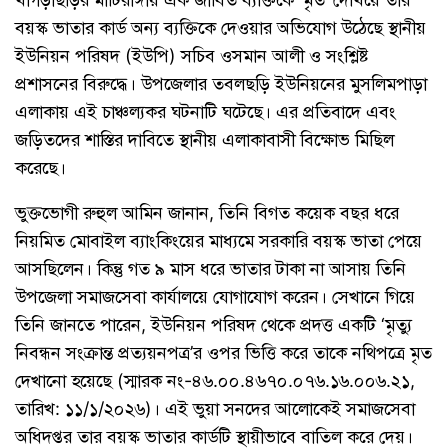
বয়স্ক ভাতার কার্ড অন্য ব্যক্তিকে দেওয়ার অভিযোগ উঠেছে স্থানীয়
ইউনিয়ন পরিষদ (ইউপি) সচিব ওসমান আলী ও সংশ্লিষ্ট
প্রশাসনের বিরুদ্ধে। উপজেলার তবলছড়ি ইউনিয়নের মুসলিমপাড়া
এলাকায় এই চাঞ্চল্যকর ঘটনাটি ঘটেছে। এর প্রতিবাদে এবং
জড়িতদের শাস্তির দাবিতে স্থানীয় এলাকাবাসী বিক্ষোভ মিছিল
করেছে।
​ভুক্তভোগী রুহুল আমিন জানান, তিনি বিগত কয়েক বছর ধরে
নিয়মিত মোবাইল ব্যাংকিংয়ের মাধ্যমে সরকারি বয়স্ক ভাতা পেয়ে
আসছিলেন। কিন্তু গত ৯ মাস ধরে ভাতার টাকা না আসায় তিনি
উপজেলা সমাজসেবা কার্যালয়ে যোগাযোগ করেন। সেখানে গিয়ে
তিনি জানতে পারেন, ইউনিয়ন পরিষদ থেকে প্রদত্ত একটি ‘মৃত্যু
নিবন্ধন সংক্রান্ত প্রত্যয়নপত্র’র ওপর ভিত্তি করে তাকে নথিপত্রে মৃত
দেখানো হয়েছে (স্মারক নং-৪৬.০০.৪৬৭০.০৭৬.১৬.০০৬.২১,
তারিখ: ১১/১/২০২৬)। এই ভুয়া সনদের আলোকেই সমাজসেবা
অধিদপ্তর তার বয়স্ক ভাতার কার্ডটি স্থায়ীভাবে বাতিল করে দেয়।