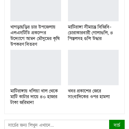
খাগড়াছড়ির চার উপজেলায়
মাটিরাঙ্গা সীমান্তে বিজিবি-
এলএসটিডি প্রকল্পের
চোরাকারবারী গোলাগুলি, ৪
উদ্যোগে আমন মৌসুমের কৃষি
পিস্তলসহ গুলি উদ্ধার
উপকরণ বিতরণ
মাটিরাঙ্গায় ধলিয়া খাল থেকে
খবর প্রকাশের জেরে
মাটি কাটার দায়ে ৪০ হাজার
সাংবাদিকের ওপর হামলা
টাকা জরিমানা