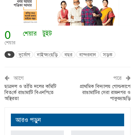
0
শেয়ার
টুইট
শেয়ার
দুর্ভোগ
নাইক্ষ্যংছড়ি
বছর
বান্দরবান
সড়ক
আগে
পরে
ছাত্রদল ও তাঁতি দলের কমিটি
প্রাথমিক বিদ্যালয় গোল্ডকাপে
বিত‌র্কে রাঙামা‌টি বিএন‌পি‌তে
রাঙামাটির সেরা রাজনগর ও
অ‌স্থিরতা
পাকুজ্যাছড়ি
আরও পড়ুন