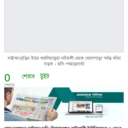
নাইক্ষ্যংছড়ির উত্তর করলিয়ামুরা-বটতলী থেকে ঘোনাপাড়া পর্যন্ত কাঁচা
সড়ক । ছবি-পাহাড়বার্তা
0
শেয়ার
টুইট
শেয়ার