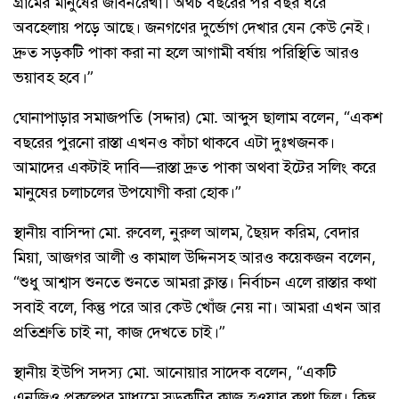
গ্রামের মানুষের জীবনরেখা। অথচ বছরের পর বছর ধরে
অবহেলায় পড়ে আছে। জনগণের দুর্ভোগ দেখার যেন কেউ নেই।
দ্রুত সড়কটি পাকা করা না হলে আগামী বর্ষায় পরিস্থিতি আরও
ভয়াবহ হবে।”
ঘোনাপাড়ার সমাজপতি (সদ্দার) মো. আব্দুস ছালাম বলেন, “একশ
বছরের পুরনো রাস্তা এখনও কাঁচা থাকবে এটা দুঃখজনক।
আমাদের একটাই দাবি—রাস্তা দ্রুত পাকা অথবা ইটের সলিং করে
মানুষের চলাচলের উপযোগী করা হোক।”
স্থানীয় বাসিন্দা মো. রুবেল, নুরুল আলম, ছৈয়দ করিম, বেদার
মিয়া, আজগর আলী ও কামাল উদ্দিনসহ আরও কয়েকজন বলেন,
“শুধু আশ্বাস শুনতে শুনতে আমরা ক্লান্ত। নির্বাচন এলে রাস্তার কথা
সবাই বলে, কিন্তু পরে আর কেউ খোঁজ নেয় না। আমরা এখন আর
প্রতিশ্রুতি চাই না, কাজ দেখতে চাই।”
স্থানীয় ইউপি সদস্য মো. আনোয়ার সাদেক বলেন, “একটি
এনজিও প্রকল্পের মাধ্যমে সড়কটির কাজ হওয়ার কথা ছিল। কিন্তু