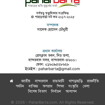
সর্বস্বত্ব স্বত্বাধিকার সংরক্ষিত
© পাহাড়বার্তা ডট কম ২০১৭-২০২৫
সম্পাদক
সাদেক হোসেন চৌধুরী
প্রধান কার্যালয়
প্রেসক্লাব ভবন, নিচ তলা,
বান্দরবান সদর, বান্দরবান-৪৬০০।
ফোন: ০১৬০৯৫২৮৬২৮
ইমেইল :
paharbarta@gmail.com
জাতীয়
বান্দরবান
রাঙামাটি
খাগড়াছড়ি
রাজনীতি
পর্যটন
বাণিজ্য
অপরাধ
শিক্ষা
সংস্কৃতি
খেলা
বিশেষ বিভাগ
নির্বাচন
আলাপন
© 2026 - PaharBarta.com. All Rights Reserved.