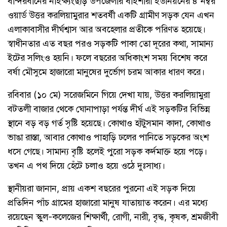
বান্দরবানের নাইক্ষ্যংছড়ি উপজেলার বাইশারী ইউনিয়নের ৪ নম্বর
ওয়ার্ড উত্তর করলিয়ামুরার শতবর্ষী একটি গ্রামীণ সড়ক যেন এখন
এলাকাবাসীর দীর্ঘশ্বাস আর অবহেলার প্রতীকে পরিণত হয়েছে।
স্বাধীনতার এত বছর পরও সড়কটি পাকা তো দূরের কথা, সামান্য
ইটের সলিংও হয়নি। ফলে বছরের অধিকাংশ সময় বিশেষ করে
বর্ষা মৌসুমে হাজারো মানুষের দুর্ভোগ চরম আকার ধারণ করে।
রবিবার (১০ মে) সরেজমিনে গিয়ে দেখা যায়, উত্তর করলিয়ামুরা
বটতলী বাজার থেকে ঘোনাপাড়া পর্যন্ত দীর্ঘ এই সড়কটির বিভিন্ন
স্থানে বড় বড় গর্ত সৃষ্টি হয়েছে। কোথাও হাঁটুসমান কাদা, কোথাও
ভাঙা রাস্তা, আবার কোথাও পাহাড়ি ঢলের পানিতে সড়কের অংশ
ধসে গেছে। সামান্য বৃষ্টি হলেই পুরো সড়ক কর্দমাক্ত হয়ে পড়ে।
তখন এ পথ দিয়ে হেঁটে চলাও হয়ে ওঠে দুঃসাধ্য।
স্থানীয়রা জানান, প্রায় একশ বছরের পুরনো এই সড়ক দিয়ে
প্রতিদিন পাঁচ গ্রামের হাজারো মানুষ যাতায়াত করেন। এর মধ্যে
রয়েছেন স্কুল-কলেজের শিক্ষার্থী, রোগী, নারী, বৃদ্ধ, কৃষক, শ্রমজীবী