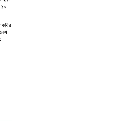
ে ১০
ল কবির
রবেশ
ত