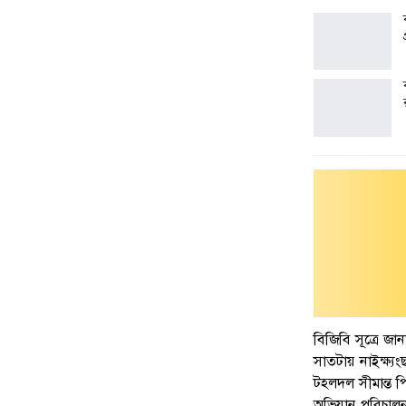
বিজিবি সূত্রে জ
সাতটায় নাইক্ষ্য
টহলদল সীমান্ত 
অভিযান পরিচালন