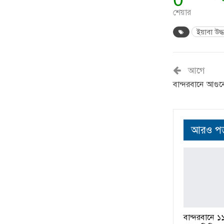
শেয়ার
ইয়াবা উদ্
আগে
বান্দরবানে আগু
আরও পড়
বান্দরবানে ১