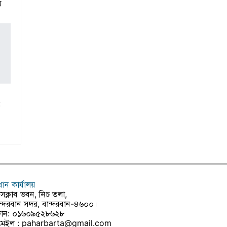
য়
:
রধান কার্যালয়
রেসক্লাব ভবন, নিচ তলা,
ন্দরবান সদর, বান্দরবান-৪৬০০।
োন: ০১৬০৯৫২৮৬২৮
মেইল :
paharbarta@gmail.com