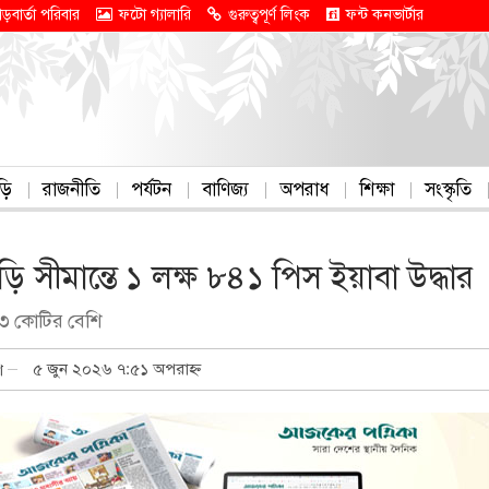
াড়বার্তা পরিবার
ফটো গ্যালারি
গুরুত্বপূর্ণ লিংক
ফন্ট কনভার্টার
ড়ি
রাজনীতি
পর্যটন
বাণিজ্য
অপরাধ
শিক্ষা
সংস্কৃতি
ছড়ি সীমান্তে ১ লক্ষ ৮৪১ পিস ইয়াবা উদ্ধার
 ৩ কোটির বেশি
৫ জুন ২০২৬ ৭:৫১ অপরাহ্ন
শ