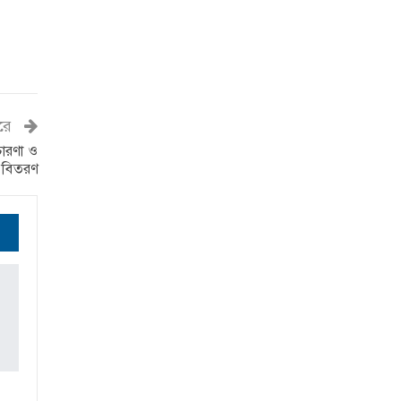
রে
রচারণা ও
 বিতরণ