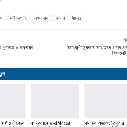
ধার
নাইক্ষ্যংছড়ি
বান্দরবান
বিজিবি
সীমান্ত
প
নে পুড়েছে ৯ বসতঘর
বন্যপ্রাণী সুরক্ষায় কাপ্তাইয়ে প্রচার প্
লিফলেট
ুন
১ দলীয় ঐক্যের
বান্দরবানে ছাত্রশিবিরের
থানচির অজারুং ত্রিপুরার