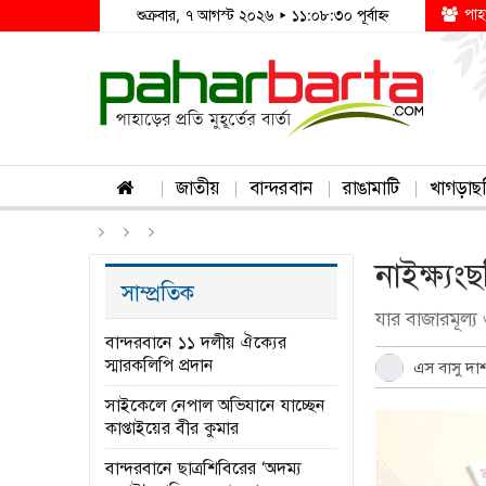
পাহ
শুক্রবার, ৭ আগস্ট ২০২৬ ▸ ১১:০৮:৩০ পূর্বাহ্ন
জাতীয়
বান্দরবান
রাঙামাটি
খাগড়াছ
নাইক্ষ্যং
সাম্প্রতিক
যার বাজারমূল্য
বান্দরবানে ১১ দলীয় ঐক্যের
স্মারকলিপি প্রদান
এস বাসু দা
সাইকেলে নেপাল অভিযানে যাচ্ছেন
কাপ্তাইয়ের বীর কুমার
বান্দরবানে ছাত্রশিবিরের ‘অদম্য