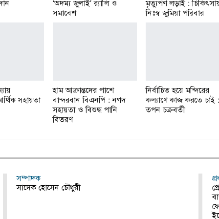
রদান
‘অদম্য জুলাই’ র‌্যালি ও
মৃত্যুপণ লড়াই : চিকিৎসা
সমাবেশ
নিঃস্ব জুমিয়া পরিবার
্যায়
হাম আক্রান্তদের পাশে
নির্বাচিত হয়ে মন্দিরের
র আর্থিক সহায়তা
বান্দরবান বিএনপি : নগদ
কল্যাণে কাজ করতে চাই 
সহায়তা ও বিশুদ্ধ পানি
তপন চক্রবর্তী
বিতরণ
সম্পাদক
প্
সাদেক হোসেন চৌধুরী
প্
বা
ফ
ই