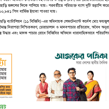
ী পাহাড়ি জঙ্গলের দিকে পালিয়ে যায়। পরবর্তীতে পরিত্যক্ত ব্যাগ দুটি তল্লাশি কর
০০,৮৪১ পিস বার্মিজ ইয়াবা পাওয়া যায়।
যংছড়ি ব্যাটালিয়ন (১১ বিজিবি)-এর অধিনায়ক লেফটেন্যান্ট কর্নেল মোঃ ফয়জু
মান্ত নিরাপত্তা নিশ্চিতকরণ, চোরাচালান ও মানবপাচার প্রতিরোধ, অবৈধ অনুপ্
 অস্ত্র উদ্ধার এবং মাদক পাচার রোধে বিজিবির অভিযান ধারাবাহিকভাবে পরিচালি
টুইট