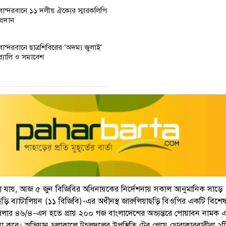
বান্দরবানে ১১ দলীয় ঐক্যের স্মারকলিপি
প্রদান
বান্দরবানে ছাত্রশিবিরের ‘অদম্য জুলাই’
র‌্যালি ও সমাবেশ
ানা যায়, আজ ৫ জুন বিজিবির অধিনায়কের নির্দেশনায় সকাল আনুমানিক সাড়ে
ংছড়ি ব্যাটালিয়ন (১১ বিজিবি)-এর অধীনস্থ জারুলিয়াছড়ি বিওপির একটি বিশে
পিলার ৪৬/৪-এস হতে প্রায় ২০০ গজ বাংলাদেশের অভ্যন্তরে পোয়াবন নামক 
া করে। অভিযান চলাকালে টহলদলের উপস্থিতি টের পেয়ে চোরাকারবারীরা ২টি