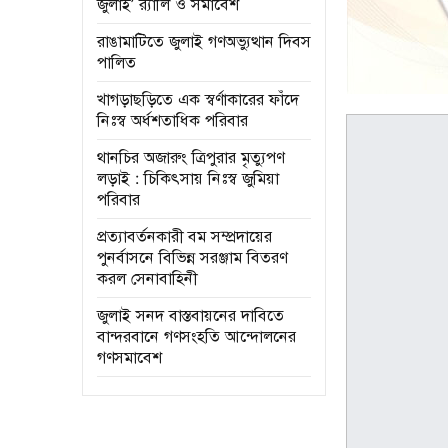
জুলাই’ র‌্যালি ও সমাবেশ
রাঙামাটিতে জুলাই গণঅভ্যুত্থান দিবস
পালিত
খাগড়াছড়িতে এক স্বর্ণাকারের ফাঁদে
নিঃস্ব অর্ধশতাধিক পরিবার
থানচির অজারুং ত্রিপুরার মৃত্যুপণ
লড়াই : চিকিৎসায় নিঃস্ব জুমিয়া
পরিবার
প্রত্যাবর্তনকারী বম সম্প্রদায়ের
পুনর্বাসনে বিভিন্ন সরঞ্জাম বিতরণ
করল সেনাবাহিনী
জুলাই সনদ বাস্তবায়নের দাবিতে
বান্দরবানে গণসংহতি আন্দোলনের
গণসমাবেশ