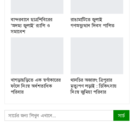
বান্দরবানে ছাত্রশিবিরের
রাঙামাটিতে জুলাই
‘অদম্য জুলাই’ র‌্যালি ও
গণঅভ্যুত্থান দিবস পালিত
সমাবেশ
খাগড়াছড়িতে এক স্বর্ণাকারের
থানচির অজারুং ত্রিপুরার
ফাঁদে নিঃস্ব অর্ধশতাধিক
মৃত্যুপণ লড়াই : চিকিৎসায়
পরিবার
নিঃস্ব জুমিয়া পরিবার