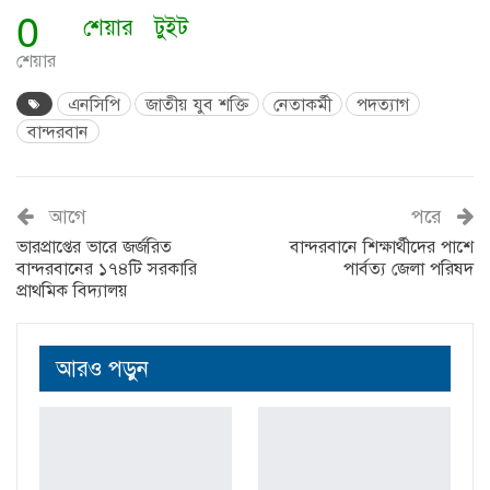
0
শেয়ার
টুইট
শেয়ার
এনসিপি
জাতীয় যুব শক্তি
নেতাকর্মী
পদত্যাগ
বান্দরবান
আগে
পরে
ভারপ্রাপ্তের ভারে জর্জরিত
বান্দরবানে শিক্ষার্থীদের পাশে
বান্দরবানের ১৭৪টি সরকারি
পার্বত্য জেলা পরিষদ
প্রাথমিক বিদ্যালয়
আরও পড়ুন