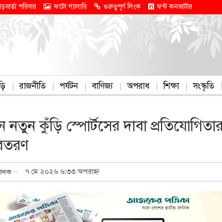
াড়বার্তা পরিবার
ফটো গ্যালারি
গুরুত্বপূর্ণ লিংক
ফন্ট কনভার্টার
ড়ি
রাজনীতি
পর্যটন
বাণিজ্য
অপরাধ
শিক্ষা
সংস্কৃতি
ে নতুন কুঁড়ি স্পোর্টসের দাবা প্রতিযোগিতা
 বিতরণ
৭ মে ২০২৬ ৬:৩৩ অপরাহ্ন
িবেদক