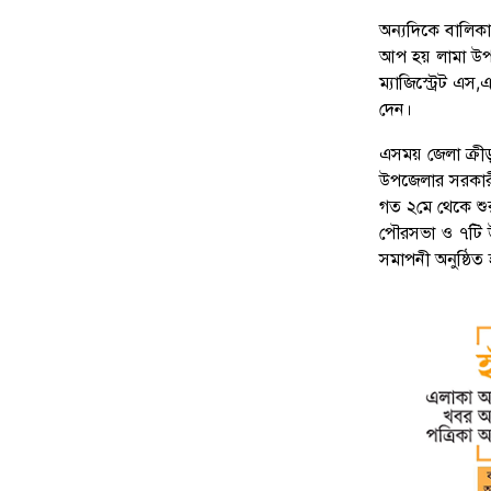
অন্যদিকে বালিকা
আপ হয় লামা উপজে
ম্যাজিস্ট্রেট এ
দেন।
এসময় জেলা ক্রী
উপজেলার সরকারী 
গত ২মে থেকে শুর
পৌরসভা ও ৭টি উ
সমাপনী অনুষ্ঠিত