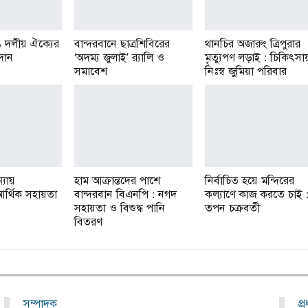
১ দলীয় ঐক্যের
বান্দরবানে ছাত্রশিবিরের
থানচির অজারুং ত্রিপুরার
রদান
‘অদম্য জুলাই’ র‌্যালি ও
মৃত্যুপণ লড়াই : চিকিৎসা
সমাবেশ
নিঃস্ব জুমিয়া পরিবার
্যায়
হাম আক্রান্তদের পাশে
নির্বাচিত হয়ে মন্দিরের
র আর্থিক সহায়তা
বান্দরবান বিএনপি : নগদ
কল্যাণে কাজ করতে চাই 
সহায়তা ও বিশুদ্ধ পানি
তপন চক্রবর্তী
বিতরণ
সম্পাদক
প্