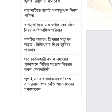
জুলাই’ র‌্যালি ও সমাবেশ
রাঙামাটিতে জুলাই গণঅভ্যুত্থান দিবস
পালিত
খাগড়াছড়িতে এক স্বর্ণাকারের ফাঁদে
নিঃস্ব অর্ধশতাধিক পরিবার
থানচির অজারুং ত্রিপুরার মৃত্যুপণ
লড়াই : চিকিৎসায় নিঃস্ব জুমিয়া
পরিবার
প্রত্যাবর্তনকারী বম সম্প্রদায়ের
পুনর্বাসনে বিভিন্ন সরঞ্জাম বিতরণ
করল সেনাবাহিনী
জুলাই সনদ বাস্তবায়নের দাবিতে
বান্দরবানে গণসংহতি আন্দোলনের
গণসমাবেশ