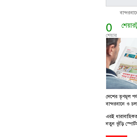
বান্দরবান
0
শেয়ার
শেয়ার
দেশের তৃণমূল পর
বান্দরবানে ও চল
এরই ধারাবাহিকতা
নতুন কুঁড়ি স্পো