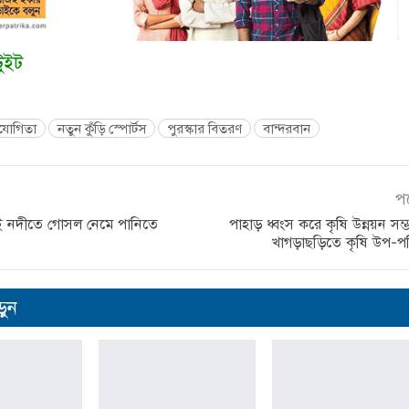
টুইট
িযোগিতা
নতুন কুঁড়ি স্পোর্টস
পুরস্কার বিতরণ
বান্দরবান
প
তাই নদীতে গোসল নেমে পানিতে
পাহাড় ধ্বংস করে কৃষি উন্নয়ন সম্
খাগড়াছড়িতে কৃষি উপ-প
ুন