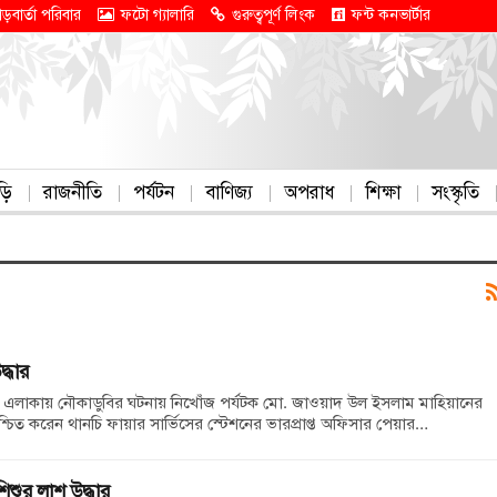
াড়বার্তা পরিবার
ফটো গ্যালারি
গুরুত্বপূর্ণ লিংক
ফন্ট কনভার্টার
ড়ি
রাজনীতি
পর্যটন
বাণিজ্য
অপরাধ
শিক্ষা
সংস্কৃতি
্ধার
 এলাকায় নৌকাডুবির ঘটনায় নিখোঁজ পর্যটক মো. জাওয়াদ উল ইসলাম মাহিয়ানের
্চিত করেন থানচি ফায়ার সার্ভিসের স্টেশনের ভারপ্রাপ্ত অফিসার পেয়ার…
িশুর লাশ উদ্ধার