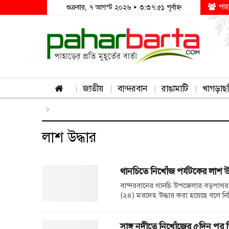
পাহ
শুক্রবার, ৭ আগস্ট ২০২৬ ▸ ৩:৩৭:৫১ পূর্বাহ্ন
জাতীয়
বান্দরবান
রাঙামাটি
খাগড়াছ
লাশ উদ্ধার
থানচিতে নিখোঁজ পর্যটকের লাশ উদ
বান্দরবানের থানচি উপজেলার বড়পাথর
(২৪) মরদেহ উদ্ধার করা হয়েছে বলে নিশ
সাঙ্গু নদীতে নিখোঁজের ৫দিন পর শ