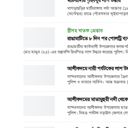
মাটিরাঙ্গায় গৃহবধূর লাশ উদ্ধার
খাগড়াছড়ির মাটিরাঙ্গায় বর্ষা আক্তার (
সেপ্টেম্বর) রাতে পৌরসভার ভূইয়াপাড়া
স্ত্রীসহ ঘাতক গ্রেপ্তার
রাঙামাটিতে ৮ দিন পর পোলট্রি ব্যব
রাঙামাটির কাউখালী উপজেলার কলমপতি
মোঃ মামুন (২৫)-এর বস্তাবন্দি দ্বিখন্ডিত লাশ উদ্ধার করেছে পুলিশ
আলীকদমে নারী পর্যটকের লাশ উ
বান্দরবানের আলীকদম উপজেলার তৈনখ
পুলিশ ও ফায়ার সার্ভিস। আজ শুক্রবা
আলীকদমের মাতামুহুরী নদী থেকে 
বান্দরবানের আলীকদম উপজেলায় মাতামুহ
পুলিশ। নিহত পর্যটক নড়াইল জেলার লো