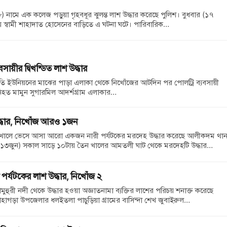
১৮) নামে এক কলেজ পড়ুয়া গৃহবধূর ঝুলন্ত লাশ উদ্ধার করেছে পুলিশ। বুধবার (১৭
য় স্বামী শাহাদাত হোসেনের বাড়িতে এ ঘটনা ঘটে। পারিবারিক…
সায়ীর দ্বিখন্ডিত লাশ উদ্ধার
 ইউনিয়নের মাঝের পাড়া এলাকা থেকে নিখোঁজের আটদিন পর পোলট্রি ব্যবসায়ী
। নিহত মামুন সুগারমিল আদর্শগ্রাম এলাকার…
দ্ধার, নিখোঁজ আরও ১জন
ালে ভেসে আসা আরো একজন নারী পর্যটকের মরদেহ উদ্ধার করেছে আলীকদম থান
র (১৩জুন) সকাল সাড়ে ১০টায় তৈন খালের আমতলী ঘাট থেকে মরদেহটি উদ্ধার…
পর্যটকের লাশ উদ্ধার, নিখোঁজ ২
ুরী নদী থেকে উদ্ধার হওয়া অজ্ঞাতনামা ব্যক্তির লাশের পরিচয় শনাক্ত করেছে
হাগড়া উপজেলার ধলইতলা পাচুড়িয়া গ্রামের বাসিন্দা শেখ জুবাইরুল…