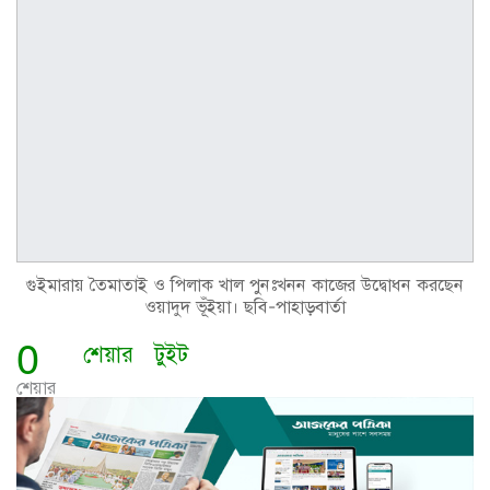
গুইমারায় তৈমাতাই ও পিলাক খাল পুনঃখনন কাজের উদ্বোধন করছেন
ওয়াদুদ ভূঁইয়া। ছবি-পাহাড়বার্তা
0
শেয়ার
টুইট
শেয়ার