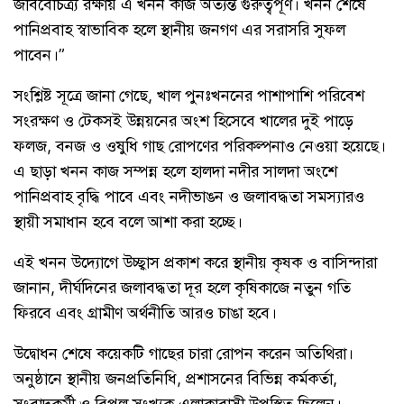
জীববৈচিত্র্য রক্ষায় এ খনন কাজ অত্যন্ত গুরুত্বপূর্ণ। খনন শেষে
পানিপ্রবাহ স্বাভাবিক হলে স্থানীয় জনগণ এর সরাসরি সুফল
পাবেন।”
সংশ্লিষ্ট সূত্রে জানা গেছে, খাল পুনঃখননের পাশাপাশি পরিবেশ
সংরক্ষণ ও টেকসই উন্নয়নের অংশ হিসেবে খালের দুই পাড়ে
ফলজ, বনজ ও ওষুধি গাছ রোপণের পরিকল্পনাও নেওয়া হয়েছে।
এ ছাড়া খনন কাজ সম্পন্ন হলে হালদা নদীর সালদা অংশে
পানিপ্রবাহ বৃদ্ধি পাবে এবং নদীভাঙন ও জলাবদ্ধতা সমস্যারও
স্থায়ী সমাধান হবে বলে আশা করা হচ্ছে।
এই খনন উদ্যোগে উচ্ছ্বাস প্রকাশ করে স্থানীয় কৃষক ও বাসিন্দারা
জানান, দীর্ঘদিনের জলাবদ্ধতা দূর হলে কৃষিকাজে নতুন গতি
ফিরবে এবং গ্রামীণ অর্থনীতি আরও চাঙা হবে।
উদ্বোধন শেষে কয়েকটি গাছের চারা রোপন করেন অতিথিরা।
অনুষ্ঠানে স্থানীয় জনপ্রতিনিধি, প্রশাসনের বিভিন্ন কর্মকর্তা,
সংবাদকর্মী ও বিপুল সংখ্যক এলাকাবাসী উপস্থিত ছিলেন।