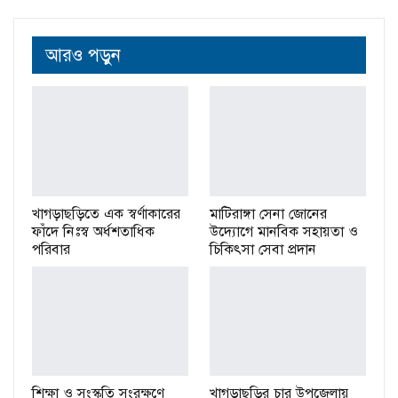
আরও পড়ুন
খাগড়াছড়িতে এক স্বর্ণাকারের
মাটিরাঙ্গা সেনা জোনের
ফাঁদে নিঃস্ব অর্ধশতাধিক
উদ্যোগে মানবিক সহায়তা ও
পরিবার
চিকিৎসা সেবা প্রদান
শিক্ষা ও সংস্কৃতি সংরক্ষণে
খাগড়াছড়ির চার উপজেলায়