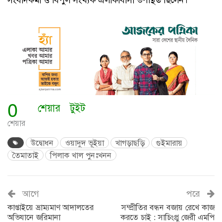
0
শেয়ার
টুইট
শেয়ার
উদ্বোধন
ওয়াদুদ ভূইয়া
খাগড়াছড়ি
গুইমারায়
তৈমাতাই
পিলাক খাল পুনঃখনন
আগে
পরে
কাপ্তাইয়ে ভ্রাম্যমাণ আদালতের
সম্প্রীতির বন্ধন বজায় রেখে কাজ
অভিযানে জরিমানা
করতে চাই : সাচিংপ্রু জেরী এমপি