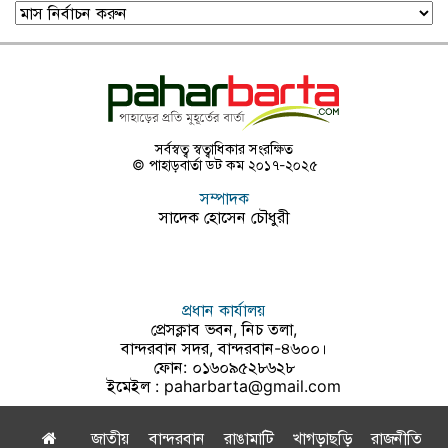
পাহাড়বার্তা
আর্কাইভ
সর্বস্বত্ব স্বত্বাধিকার সংরক্ষিত
© পাহাড়বার্তা ডট কম ২০১৭-২০২৫
সম্পাদক
সাদেক হোসেন চৌধুরী
প্রধান কার্যালয়
প্রেসক্লাব ভবন, নিচ তলা,
বান্দরবান সদর, বান্দরবান-৪৬০০।
ফোন: ০১৬০৯৫২৮৬২৮
ইমেইল :
paharbarta@gmail.com
জাতীয়
বান্দরবান
রাঙামাটি
খাগড়াছড়ি
রাজনীতি