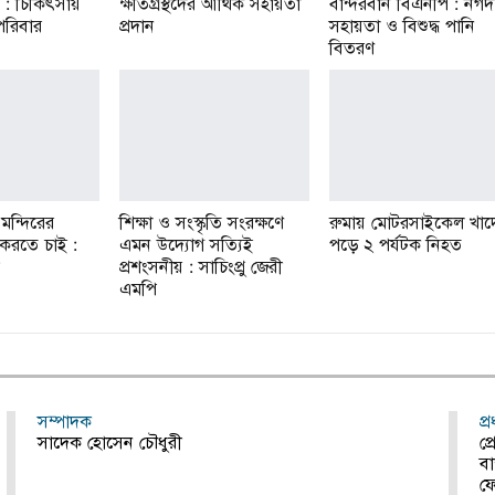
ই : চিকিৎসায়
ক্ষতিগ্রস্থদের আর্থিক সহায়তা
বান্দরবান বিএনপি : নগদ
 পরিবার
প্রদান
সহায়তা ও বিশুদ্ধ পানি
বিতরণ
 মন্দিরের
শিক্ষা ও সংস্কৃতি সংরক্ষণে
রুমায় মোটরসাইকেল খাদ
 করতে চাই :
এমন উদ্যোগ সত্যিই
পড়ে ২ পর্যটক নিহত
প্রশংসনীয় : সাচিংপ্রু জেরী
এমপি
সম্পাদক
প্
সাদেক হোসেন চৌধুরী
প্
বা
ফ