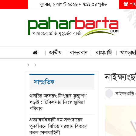
পাহ
বুধবার, ৫ আগস্ট ২০২৬ ▸ ৭:১১:৩৪ পূর্বাহ্ন
জাতীয়
বান্দরবান
রাঙামাটি
খাগড়াছ
নাইক্ষ্
সাম্প্রতিক
নাইক্ষ্যংছড়ি 
থানচির অজারুং ত্রিপুরার মৃত্যুপণ
লড়াই : চিকিৎসায় নিঃস্ব জুমিয়া
পরিবার
প্রত্যাবর্তনকারী বম সম্প্রদায়ের
পুনর্বাসনে বিভিন্ন সরঞ্জাম বিতরণ
করল সেনাবাহিনী