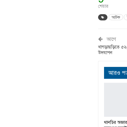
শেয়ার
আটক
আগে
খাগড়াছড়িতে ৫২৫১ 
উদযাপন
আরও পড়
থানচির অজারুং