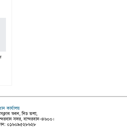
ে
রধান কার্যালয়
রেসক্লাব ভবন, নিচ তলা,
ন্দরবান সদর, বান্দরবান-৪৬০০।
োন: ০১৬০৯৫২৮৬২৮