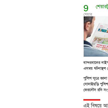
9
শেয়ার
শেয়ার
বান্দরবানের নাই
এসময় ঘটনাস্থল
পুলিশ সূত্রে জান
সোনাইছড়ি পুলিশ 
ফেরদৌস রনি সংগ
এই বিষয়ে 