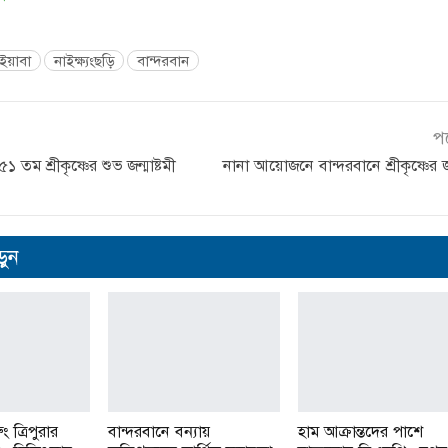
ইয়াবা
নাইক্ষ্যংছড়ি
বান্দরবান
প
তম শ্রীকৃষ্ণের শুভ জন্মাষ্টমী
নানা আয়োজনে বান্দরবানে শ্রীকৃষ্ণের জন
ুন
 ত্রিপুরার
বান্দরবানে বন্যায়
হাম আক্রান্তদের পাশে