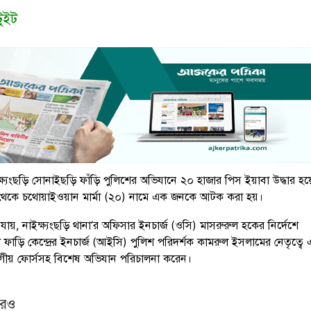
টুইট
ক্ষ্যংছড়ি সোনাইছড়ি ফাঁড়ি পুলিশের অভিযানে ২০ হাজার পিস ইয়াবা উদ্ধার হ
 থেকে চথোয়াইওয়ান মার্মা (২০) নামে এক জনকে আটক করা হয়।
া যায়, নাইক্ষ্যংছড়ি থানা’র অফিসার ইনচার্জ (ওসি) মাসরুরুল হকের নির্দেশে
ফাড়ি কেন্দ্রের ইনচার্জ (আইসি) পুলিশ পরিদর্শক কামরুল ইসলামের নেতৃত্ব
ীয় ফোর্সসহ বিশেষ অভিযান পরিচালনা করেন।
আরও