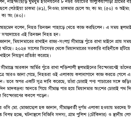
লেন, নাইক্ষ্যংছড়ি ঘুমধুম ইউনিয়নের ৮ নম্বর ওয়ার্ডের ভালুকিয়াপাড়া গ্রামের বাস
ছেলে লেঠাইয়া চাকমা (৪১), নিওমং চাকমার ছেলে অং ক্য মং (৫০) ও অইমং
 ক্য অং (৪০)।
িন আহমেদ বলেন, নিহত তিনজন পাহাড়ে খেতে কাজ করছিলেন। এ সময় স্থলমা
া সম্প্রদায়ের এই তিনজন নিহত হন।
া জানান, মিয়ানমারের রাখাইন রাজ্য-সংলগ্ন সীমান্তে পুঁতে রাখা মাইনে প্রায় সম
া ঘটছে। ২০২৪ সালের ডিসেম্বর থেকে মিয়ানমারের সরকারি বাহিনীকে হটিয়ে
ইনে নিয়ন্ত্রণ প্রতিষ্ঠা করেছে।
, সীমান্তে আরকান আর্মির পুঁতে রাখা শক্তিশালী স্থলমাইনের বিস্ফোরণেই তাঁদের ম
 সূত্রে আরও জানা গেছে, নিহতরা ওই এলাকায় কলাবাগানে কাজ করতে গেলে এ
 হন। তবে অপর একটি সূত্র দাবি করেছে, তাঁরা চোরাই পণ্য পাচারের সঙ্গে জড়ি
িন মাদকদ্রব্য আনতে গিয়ে সীমান্ত পার হয়ে মিয়ানমার অংশের চোরাই পথ দ
 বিস্ফোরণের কবলে পড়েন।
ার ওসি মো. মোজাম্মেল হক জানান, সীমান্তবর্তী দুর্গম এলাকা হওয়ায় মরদেহ উদ
ে বিলম্ব হচ্ছে, ঘটনাস্থলে বিজিবি সদস্য, গ্রাম পুলিশ (চৌকিদার) ও স্থানীয় 