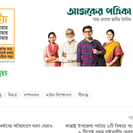
টুইট
ি
নিহত
বান্দরবান
মাইন বিস্ফোরণ
সীমান্ত
প
 ধর্ষণের অভিযোগে থানা ঘেরাও
কাপ্তাই উপজেলা পর্যায়ে ৮টি বিষয়ে অ
৮ টিতেই প্রথম রাইখালীর দেব