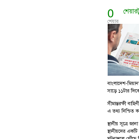
0
শেয়ার
শেয়ার
বাংলাদেশ-মিয়ান
সাড়ে ১১টার দিকে
সীমান্তরক্ষী বাহি
এ তথ্য নিশ্চিত 
স্থানীয় সূত্রে
স্থানীয়দের একটি
ঘটনাস্থলে পৌঁছ