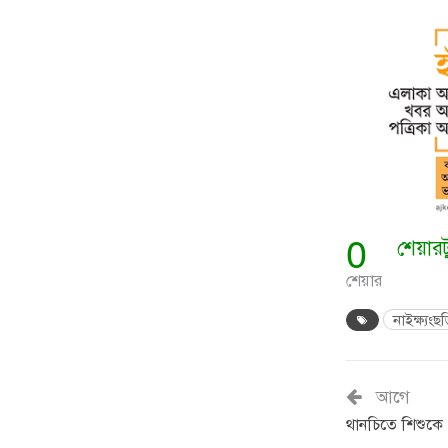
0
শেয়ার
শেয়ার
নাইক্ষ্যংছড়
আগে
থানচিতে শিশুকে