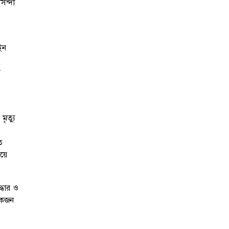
িন্দা
ইন
য়
ৃত্যু
ত
িয়ে
্ধার ও
লোকজন