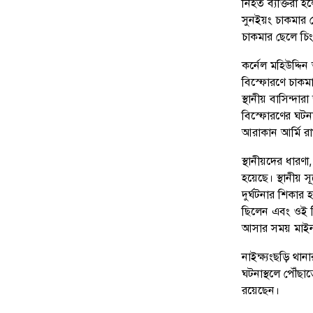
নিহত ব্যক্তিরা হ
সুনইয়ং চাকমার 
চাকমার ছেলে চিং
কর্নেল মহিউদ্দ
বিস্ফোরণে চাকম
স্থানীয় বাসিন্দার
বিস্ফোরণের ঘটন
আরাকান আর্মি রাখা
স্থানীয়দের ধারণা
হয়েছে। স্থানীয়
দুর্ঘটনার শিকার
ছিলেন এবং ওই দ
আসার সময় মাইন
নাইক্ষ্যংছড়ি থান
ঘটনাস্থলে পৌঁছাত
রয়েছেন।