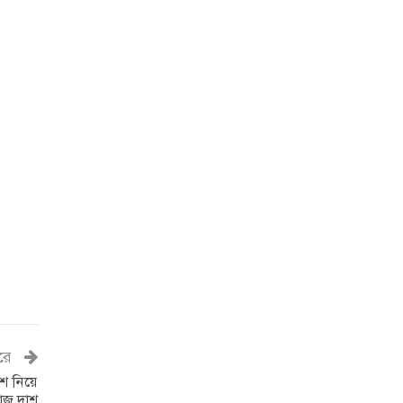
রে
ংশ নিয়ে
রাজ দাশ