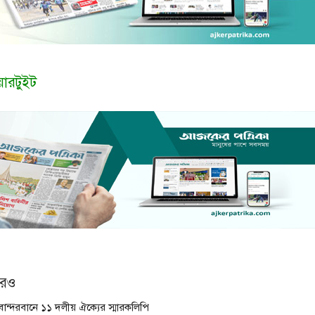
য়ার
টুইট
আরও
বান্দরবানে ১১ দলীয় ঐক্যের স্মারকলিপি