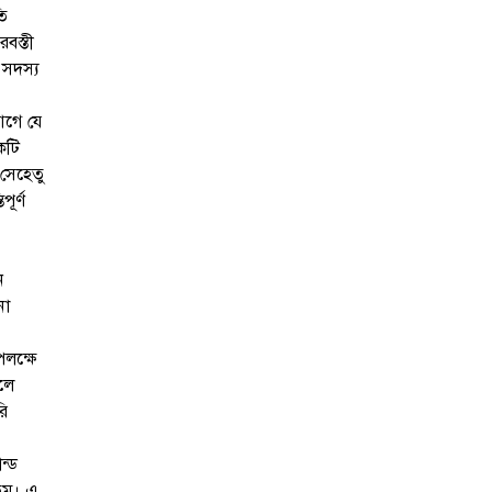
তি
বস্তী
 সদস্য
আগে যে
কটি
 সেহেতু
ূর্ণ
ন
না
পলক্ষে
লে
রি
ন্ড
যতম। এ