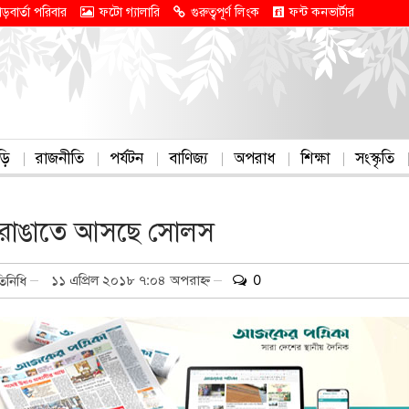
াড়বার্তা পরিবার
ফটো গ্যালারি
গুরুত্বপূর্ণ লিংক
ফন্ট কনভার্টার
ড়ি
রাজনীতি
পর্যটন
বাণিজ্য
অপরাধ
শিক্ষা
সংস্কৃতি
ি রাঙাতে আসছে সোলস
১১ এপ্রিল ২০১৮ ৭:০৪ অপরাহ্ন
0
তিনিধি