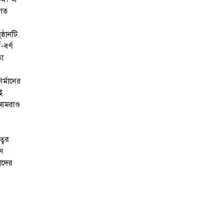
আগত
্ঠানটি
বর্ণ
তা
র্মানের
ই
। আমরাও
্বর
মন
ীদের