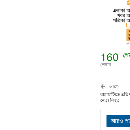
160
শে
শেয়ার
আগে
রাঙামাটিতে প্রত
নেতা নিহত
আরও পড়