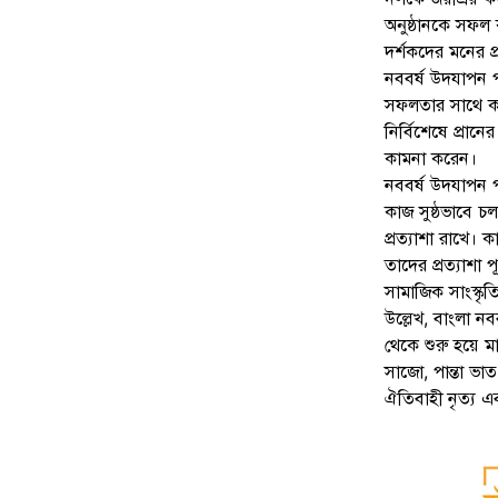
অনুষ্ঠানকে সফল
দর্শকদের মনের প
নববর্ষ উদযাপন প
সফলতার সাথে কর
নির্বিশেষে প্র
কামনা করেন।
নববর্ষ উদযাপন প
কাজ সুষ্ঠভাবে চ
প্রত্যাশা রাখে।
তাদের প্রত্যাশা
সামাজিক সাংস্ক
উল্লেখ, বাংলা ন
থেকে শুরু হয়ে মাঝ
সাজো, পান্তা ভা
ঐতিবাহী নৃত্য এ