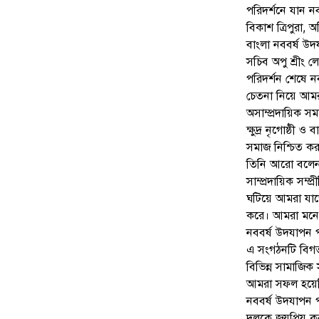
পরিদর্শনে যান নব
বিকাশ ত্রিপুরা, 
বাংলা নববর্ষ উদয
সচিব অপু শ্রীং 
পরিদর্শন শেষে ন
চেতনা নিয়ে আমরা
অসাম্প্রদায়িক সমা
ক্ষুদ্র নৃগোষ্ঠী 
সমাজ নিশ্চিত কর
তিনি আরো বলেন, এ
সাম্প্রদায়িক সম্
ঘটিয়ে আমরা যাত
করে। আমরা মনে 
নববর্ষ উদযাপন প
এ সংগঠনটি বিগত 
বিভিন্ন সামাজিক
আমরা সফল হয়ে
নববর্ষ উদযাপন প
দলকে জয়প্রিয় কর