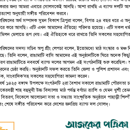
 করার জন্য আমরা এবারে সোলসকেই আনছি। আশা রাখছি এ ব্যান্ড দলটি 
্রত্যাশা অনুযায়ী সঙ্গীত পরিবেশন করবে।
রিষদের অর্থ সম্পাদক সুমন বিকাশ ত্রিপুরা বলেন, বিগত ২৪ বছর ধরে এ অনুষ
ে করে আসছি। এটি এখন আমাদের ঐতিহ্যে পরিনত হয়েছে। এটি সকল ধর্ম-
ানের মিলন মেলাতে রূপ নেয়। এই ঐতিহ্যকে ধরে রাখতে তিনি সকলের সহযোগি
রিষদের সদস্য সচিব অপু শ্রীং লেপচা বলেন, ইতোমধ্যে মাঠ সংস্কার ও মঞ্চ নি
লছে। তিনি বলেন, রাঙামাটি বাসি আমাদের এই অনুষ্ঠানটিকে ঘিরে অনেক কিছু
 কারণ রাঙামাটিতে নববর্ষে ব্যান্ড দলের আগমন এই সংগঠনটিই শুরু করেছিল
 পূরনের চেষ্ঠা করছি। অনুষ্ঠানটি সফল করতে তিনি জেলা ও পুলিশ প্রশাসন এবং
ৃতিক, সাংবাদিক’সহ সকলের সহযোগিতা কামনা করেন।
ববর্ষ ১৪২৫ বঙ্গাব্দ উপলক্ষে সংগঠনটি ২রা বৈশাখ সকালে রাঙামাটি পৌরসভা চত
েরবস্তী শাহ বহুমূখী উচ্চ বিদ্যালয় মাঠ পর্যন্ত বর্ণাঢ্য র‌্যালি ও যেমন খুশী তে
ত বিতরণ, বিকেলে আলোচনা সভা ও সন্ধ্যায় সাংষ্কৃতিক অনুষ্ঠানে পাহাড়ী শিল্প
বং শেষে সঙ্গীত পরিবেশন করে দেশের জনপ্রিয় ব্যান্ড দল সোলস্।