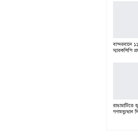
বান্দরবানে ১
স্মারকলিপি প্
রাঙামাটিতে জ
গণঅভ্যুত্থান