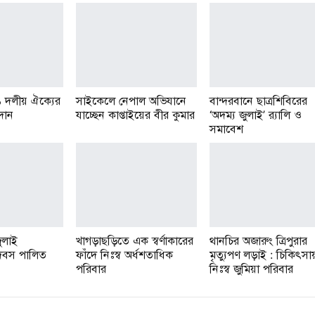
১ দলীয় ঐক্যের
সাইকেলে নেপাল অভিযানে
বান্দরবানে ছাত্রশিবিরের
রদান
যাচ্ছেন কাপ্তাইয়ের বীর কুমার
‘অদম্য জুলাই’ র‌্যালি ও
সমাবেশ
ুলাই
খাগড়াছড়িতে এক স্বর্ণাকারের
থানচির অজারুং ত্রিপুরার
 দিবস পালিত
ফাঁদে নিঃস্ব অর্ধশতাধিক
মৃত্যুপণ লড়াই : চিকিৎসা
পরিবার
নিঃস্ব জুমিয়া পরিবার