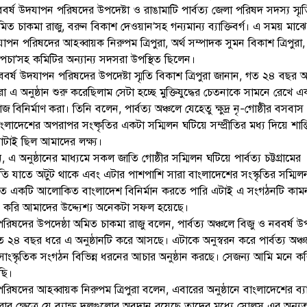
বর্ষ উদযাপন পরিষদের উপদেষ্টা ও রাঙামাটি পার্বত্য জেলা পরিষদ সদস্য স্মৃ
অমিত চাকমা রাজু, বরুন বিকাশ দেওয়ান’সহ গন্যমান্য ব্যাক্তিবর্গ। এ সময় মাঝের
াপন পরিষদের আহব্বায়ক নিরুপম ত্রিপুরা, অর্থ সম্পাদক সুমন বিকাশ ত্রিপুরা,
লেপচা’সহ কমিটির অন্যান্য সদসরা উপস্থিত ছিলেন।
ববর্ষ উদযাপন পরিষদের উপদেষ্টা স্মৃতি বিকাশ ত্রিপুরা জানান, গত ২৪ বছর 
 এ অনুষ্ঠান শুরু করেছিলাম সেটা হচ্ছে মুক্তিযুদ্ধের চেতনাকে সামনে রেখে এ
জ বিনির্মাণ করা। তিনি বলেন, পার্বত্য অঞ্চলে যেহেতু ক্ষুদ্র নৃ-গোষ্ঠীর বসবাস
ও বাংলাদেশের অপরাপর সংষ্কৃতির একটা সম্মিলন ঘটিয়ে সম্প্রীতির মধ্য দিয়ে শান্তিপ
াটাই ছিল আমাদের লক্ষ্য।
 অনুষ্ঠানের মাধ্যমে সকল জাতি গোষ্ঠীর সম্মিলন ঘটিয়ে পার্বত্য চট্টগ্রামের
প্রীতি যাতে অটুট থাকে এবং এটার পাশপাশি সারা বাংলাদেশের সংস্কৃতির সম্মিল
ে একটি আলোকিত বাংলাদেশ বিনির্মান করতে পারি এটাই এ সংগঠনটি কাম
করি আমাদের উদ্দ্যেশ্য অনেকটা সফল হয়েছে।
রিষদের উপদেষ্ঠা অমিত চাকমা রাজু বলেন, পার্বত্য অঞ্চলে বিজু ও নববর্ষ উ
২৪ বছর ধরে এ অনুষ্ঠানটি করে আসছে। এটাকে অনুস্বরন করে পার্বত্য অঞ্চ
 সাংস্কৃতিক সংগঠন বিভিন্ন ধরনের আচার অনুষ্ঠান করছে। সেজন্য আমি মনে ক
ছি।
রিষদের আহব্বায়ক নিরুপম ত্রিপুরা বলেন, এবারের অনুষ্ঠানে বাংলাদেশের ব্যা
ার ক্ষেত্রে যে ব্যান্ড দলগুলোর অবদান রয়েছে তাদের মধ্যে সোলস এর অন্