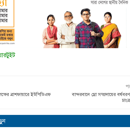
য়ার
টুইট
প
িপক্ষের ব্রাশফায়ারে ইউপিডিএফ
বান্দরবানে ম্রো সম্প্রদায়ের বর্ষব
চাংক্
ুন