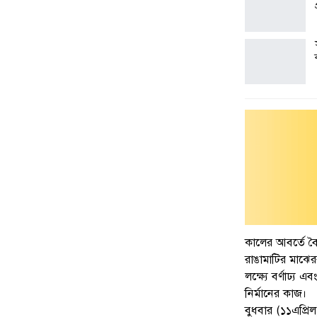
কালের আবর্তে ব
রাঙামাটির মাঝের
লক্ষ্যে বর্ণাঢ্য
নির্মানের কাজ।
বুধবার (১১এপ্রিল