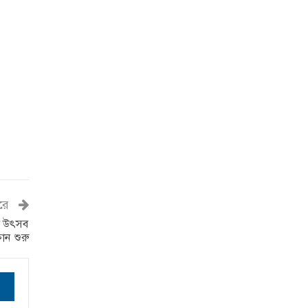
রে
রণ উৎসব
রান শুরু