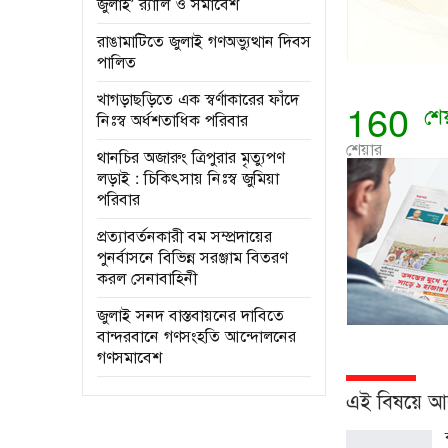
জুলাই’ র‌্যালি ও সমাবেশ
রাঙামাটিতে জুলাই গণঅভ্যুত্থান দিবস
পালিত
খাগড়াছড়িতে এক স্বর্ণাকারের ফাঁদে
160
শে
নিঃস্ব অর্ধশতাধিক পরিবার
শেয়ার
থানচির অজারুং ত্রিপুরার মৃত্যুপণ
লড়াই : চিকিৎসায় নিঃস্ব জুমিয়া
পরিবার
প্রত্যাবর্তনকারী বম সম্প্রদায়ের
পুনর্বাসনে বিভিন্ন সরঞ্জাম বিতরণ
করল সেনাবাহিনী
জুলাই সনদ বাস্তবায়নের দাবিতে
বান্দরবানে গণসংহতি আন্দোলনের
গণসমাবেশ
এই বিষয়ে 