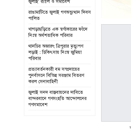
জুলাই’ র‌্যালি ও সমাবেশ
রাঙামাটিতে জুলাই গণঅভ্যুত্থান দিবস
পালিত
খাগড়াছড়িতে এক স্বর্ণাকারের ফাঁদে
নিঃস্ব অর্ধশতাধিক পরিবার
থানচির অজারুং ত্রিপুরার মৃত্যুপণ
লড়াই : চিকিৎসায় নিঃস্ব জুমিয়া
পরিবার
প্রত্যাবর্তনকারী বম সম্প্রদায়ের
পুনর্বাসনে বিভিন্ন সরঞ্জাম বিতরণ
করল সেনাবাহিনী
জুলাই সনদ বাস্তবায়নের দাবিতে
বান্দরবানে গণসংহতি আন্দোলনের
গণসমাবেশ