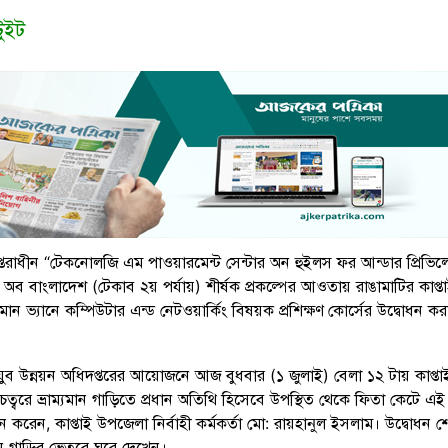
টুইট
প্তরাধীন “টেকনোলজি এম পাওয়ারমেন্ট সেন্টার অন হুইলস ফর আন্ডার প্রিভি
অব বাংলাদেশ (টেকাব ২য় পর্যায়) শীর্ষক প্রকল্পের আওতায় রাঙামাটির কাপ্ত
্যমান ভ্যানে কম্পিউটার এন্ড নেটওয়ার্কিং বিষয়ক প্রশিক্ষণ কোর্সের উদ্বোধন কর
যুব উন্নয়ন অধিদপ্তরের আয়োজনে আজ বুধবার (১ জুলাই) বেলা ১২ টায় কাপ্তা
্বরে ভ্রাম্যমান গাড়িতে প্রধান অতিথি হিসেবে উপস্থিত থেকে ফিতা কেটে এই
োধন করেন, কাপ্তাই উপজেলা নির্বাহী কর্মকর্তা মো: রায়হানুল ইসলাম। উদ্বোধন 
মান গাড়ির ভেতরে ঘুরে দেখেন।