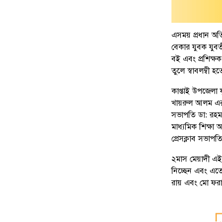
এসময় প্রধান অতি
বেকার যুবক যুবতী
বই এবং প্রশিক্ষ
তুলে স্বাবলম্বী হ
কাপ্তাই উপজেলা য
খায়রুল আলম এর 
সভাপতি ডা: রহম
মাধ্যমিক শিক্ষা 
প্রেসক্লাব সভাপ
২মাস মেয়াদী এই ভ
নিচ্ছেন এবং এতে প
রায় এবং মো ফর