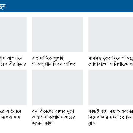
ুন
পাল অভিযানে
রাঙামাটিতে জুলাই
বাঘাইছড়িতে বিদেশি অস্ত্র
াইয়ের বীর কুমার
গণঅভ্যুত্থান দিবস পালিত
গোলাবারুদ ও সিগারেট জব
ারে অভিযানে
বন বিভাগের বাধার মুখে
কাপ্তাই হ্রদে মাছ আহরণের
াদ্যপণ্য জব্দ
কাপ্তাই সীতাঘাট মন্দিরের
নিষেধাজ্ঞার সময় ১০ দিন
উন্নয়ন কাজ
বৃদ্ধি