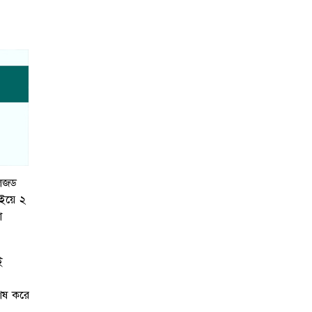
লেজড
াইয়ে ২
া
ই
শেষ করে