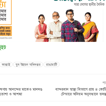
টুইট
কাপ্তাই
যুব উন্নয়ন অধিদপ্তর
রাঙামাটি
প
ণায় আনন্দের মাঝেও মানদণ্ড
বান্দরবান স্বাস্থ্য বিভাগে প্রায় ৪ কো
হতাশা ও আশঙ্কা
টেন্ডারে অনিয়ম অনুসন্ধানে তদন্