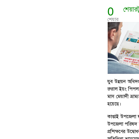
0
শেয়ার
শেয়ার
যুব উন্নয়ন অধিদ
রুরাল ইয়ং পিপল 
মাস মেয়াদী ভ্রাম
হয়েছে।
কাপ্তাই উপজেলা 
উপজেলা পরিষদ চত
প্রশিক্ষণের উদ্ব
অতিথিরা ভ্রাম্য