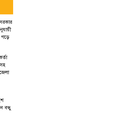
, সরকার
নুযায়ী
ে গড়ে
র্তা
 সহ
পজেলা
ংশ
ন বন্ধু