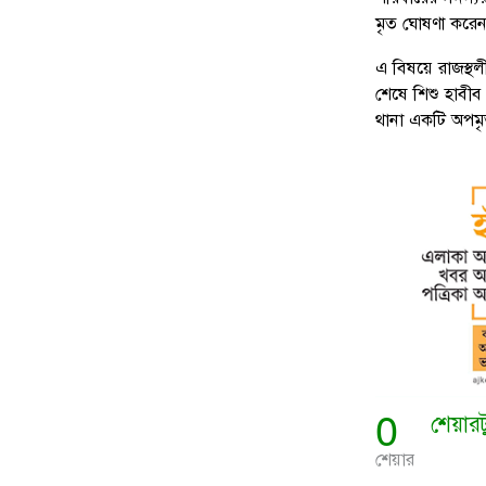
মৃত ঘোষণা করে
এ বিষয়ে রাজস্থলী 
শেষে শিশু হাবীব
থানা একটি অপমৃত্
0
শেয়ার
শেয়ার