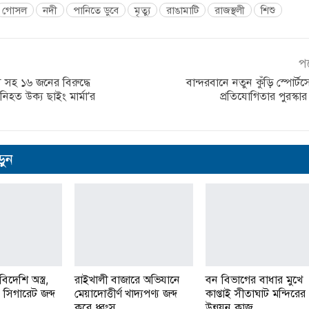
গোসল
নদী
পানিতে ডুবে
মৃত্যু
রাঙামাটি
রাজস্থলী
শিশু
প
স সহ ১৬ জনের বিরুদ্ধে
বান্দরবানে নতুন কুঁড়ি স্পোর্ট
হত উক্য ছাইং মার্মা’র
প্রতিযোগিতার পুরস্কা
ুন
দেশি অস্ত্র,
রাইখালী বাজারে অভিযানে
বন বিভাগের বাধার মুখে
সিগারেট জব্দ
মেয়াদোত্তীর্ণ খাদ্যপণ্য জব্দ
কাপ্তাই সীতাঘাট মন্দিরের
করে ধ্বংস
উন্নয়ন কাজ