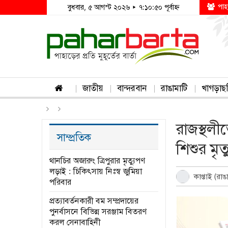
পাহ
বুধবার, ৫ আগস্ট ২০২৬ ▸ ৭:১০:৫০ পূর্বাহ্ন
জাতীয়
বান্দরবান
রাঙামাটি
খাগড়াছ
রাজস্থলী
সাম্প্রতিক
শিশুর মৃত্
থানচির অজারুং ত্রিপুরার মৃত্যুপণ
লড়াই : চিকিৎসায় নিঃস্ব জুমিয়া
কাপ্তাই (রাঙ
পরিবার
প্রত্যাবর্তনকারী বম সম্প্রদায়ের
পুনর্বাসনে বিভিন্ন সরঞ্জাম বিতরণ
করল সেনাবাহিনী