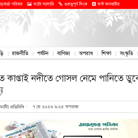
াড়বার্তা পরিবার
ফটো গ্যালারি
গুরুত্বপূর্ণ লিংক
ফন্ট কনভার্টার
ড়ি
রাজনীতি
পর্যটন
বাণিজ্য
অপরাধ
শিক্ষা
সংস্কৃতি
তে কাপ্তাই নদীতে গোসল নেমে পানিতে ডুব
যু
৭ মে ২০২৬ ৬:২৫ অপরাহ্ন
ামাটি) প্রতিনিধি