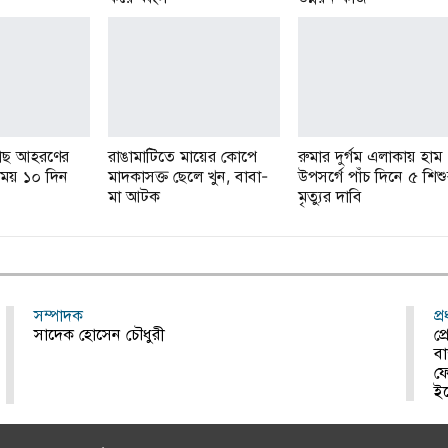
ে মাছ আহরণের
রাঙামাটিতে মায়ের কোপে
রুমার দুর্গম এলাকায় হাম
 সময় ১০ দিন
মাদকাসক্ত ছেলে খুন, বাবা-
উপসর্গে পাঁচ দিনে ৫ শিশ
মা আটক
মৃত্যুর দাবি
সম্পাদক
প্
সাদেক হোসেন চৌধুরী
প্
বা
ফ
ই