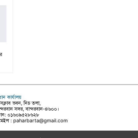
ুর
রধান কার্যালয়
রেসক্লাব ভবন, নিচ তলা,
ন্দরবান সদর, বান্দরবান-৪৬০০।
োন: ০১৬০৯৫২৮৬২৮
মেইল :
paharbarta@gmail.com