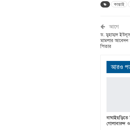
কাপ্তাই
আগে
ড. মুহাম্মদ ইউনূ
মামলার আবেদন নি
পিতার
আরও পড়
বাঘাইছড়িতে বি
গোলাবারুদ ও 