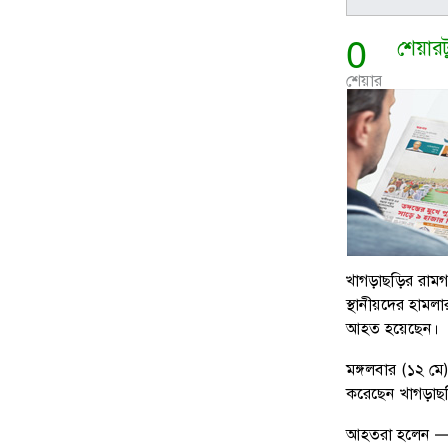
0
শেয়ার
শেয়ার
খাগড়াছড়ির রা
স্থানীয়দের হাম
আহত হয়েছেন।
মঙ্গলবার (১২ মে)
করেছেন খাগড়াছ
আহতরা হলেন — রা