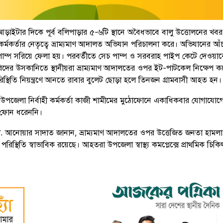
 আড়াইটার দিকে পূর্ব বলিপাড়ার ৫-৬টি স্থানে অবৈধভাবে বালু উত্তোলনের খবর
 কর্মকর্তার নেতৃত্বে ভ্রাম্যমাণ আদালত অভিযান পরিচালনা করে। অভিযানের আঁচ
াম্প সরিয়ে ফেলা হয়। পরবর্তীতে সেচ পাম্প ও সরবরাহ পাইপ কেটে দেওয়াকে 
িদের উসকানিতে স্থানীয়রা ভ্রাম্যমাণ আদালতের ওপর ইট-পাটকেল নিক্ষেপ ক
িস্থিতি নিয়ন্ত্রণে আনতে রাবার বুলেট ছোড়া হলে তিনজন গ্রামবাসী আহত হন।
 উপজেলা নির্বাহী কর্মকর্তা কাজী শামীমের মুঠোফোনে একাধিকবার যোগাযোগের
 ফোন ধরেননি।
ো. আনোয়ার সাদাত জানান, ভ্রাম্যমাণ আদালতের ওপর উত্তেজিত জনতা হামলা
পরিস্থিতি স্বাভাবিক রয়েছে। আহতরা উপজেলা স্বাস্থ্য কমপ্লেক্সে প্রাথমিক চিকি