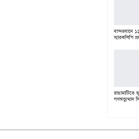
বান্দরবানে ১
স্মারকলিপি প্
রাঙামাটিতে জ
গণঅভ্যুত্থান