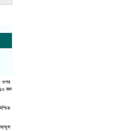
ের ওপর
ট ১০ জন
িশ্চিত
আব্দুল