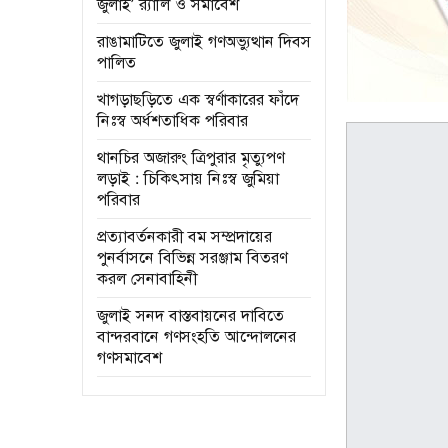
জুলাই’ র‌্যালি ও সমাবেশ
রাঙামাটিতে জুলাই গণঅভ্যুত্থান দিবস
পালিত
খাগড়াছড়িতে এক স্বর্ণাকারের ফাঁদে
নিঃস্ব অর্ধশতাধিক পরিবার
থানচির অজারুং ত্রিপুরার মৃত্যুপণ
লড়াই : চিকিৎসায় নিঃস্ব জুমিয়া
পরিবার
প্রত্যাবর্তনকারী বম সম্প্রদায়ের
পুনর্বাসনে বিভিন্ন সরঞ্জাম বিতরণ
করল সেনাবাহিনী
জুলাই সনদ বাস্তবায়নের দাবিতে
বান্দরবানে গণসংহতি আন্দোলনের
গণসমাবেশ