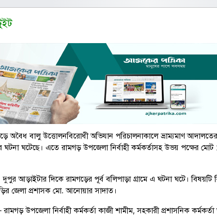
টুইট
মগড়ে অবৈধ বালু উত্তোলনবিরোধী অভিযান পরিচালনাকালে ভ্রাম্যমাণ আদালত
লার ঘটনা ঘটেছে। এতে রামগড় উপজেলা নির্বাহী কর্মকর্তাসহ উভয় পক্ষের মো
 দুপুর আড়াইটার দিকে রামগড়ের পূর্ব বলিপাড়া গ্রামে এ ঘটনা ঘটে। বিষয়টি ন
ড়ির জেলা প্রশাসক মো. আনোয়ার সাদাত।
মগড় উপজেলা নির্বাহী কর্মকর্তা কাজী শামীম, সহকারী প্রশাসনিক কর্মকর্তা 