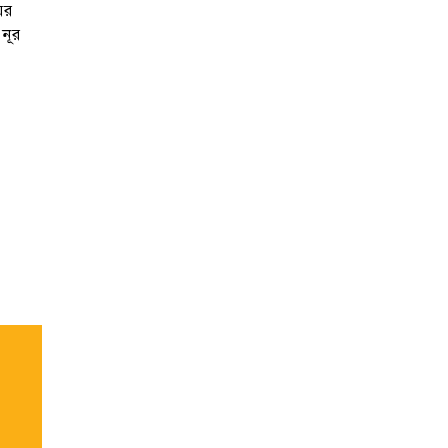
ের
নূর