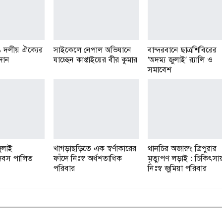
১ দলীয় ঐক্যের
সাইকেলে নেপাল অভিযানে
বান্দরবানে ছাত্রশিবিরের
রদান
যাচ্ছেন কাপ্তাইয়ের বীর কুমার
‘অদম্য জুলাই’ র‌্যালি ও
সমাবেশ
ুলাই
খাগড়াছড়িতে এক স্বর্ণাকারের
থানচির অজারুং ত্রিপুরার
 দিবস পালিত
ফাঁদে নিঃস্ব অর্ধশতাধিক
মৃত্যুপণ লড়াই : চিকিৎসা
পরিবার
নিঃস্ব জুমিয়া পরিবার