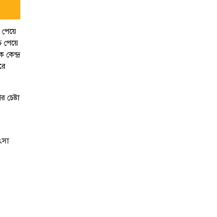
 পেয়ে
 পেয়ে
কেন্দ্র
রে
 চেষ্টা
ৎসা