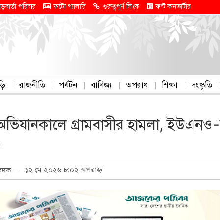
াড়বার্তা পরিবার
ফটো গ্যালারি
গুরুত্বপূর্ণ লিংক
ফন্ট কনভার্টার
ড়ি
রাজনীতি
পর্যটন
বাণিজ্য
অপরাধ
শিক্ষা
সংস্কৃতি
 অভিযানকালে গ্রামবাসীর হামলা, ইউএনও
০
১২ মে ২০২৬ ৮:০২ অপরাহ্ন
িবেদক