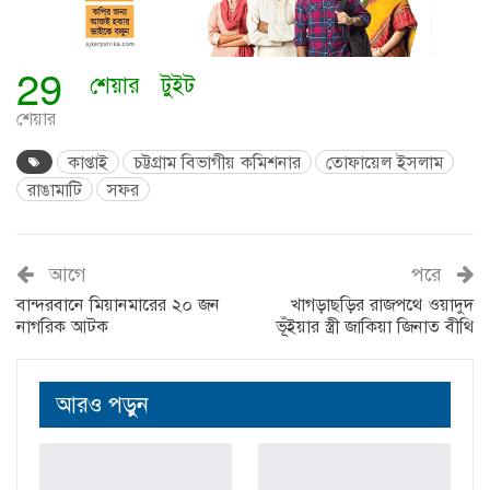
29
শেয়ার
টুইট
শেয়ার
কাপ্তাই
চট্টগ্রাম বিভাগীয় কমিশনার
তোফায়েল ইসলাম
রাঙামাটি
সফর
আগে
পরে
বান্দরবানে মিয়ানমারের ২০ জন
খাগড়াছড়ির রাজপথে ওয়াদুদ
নাগরিক আটক
ভূঁইয়ার স্ত্রী জাকিয়া জিনাত বীথি
আরও পড়ুন