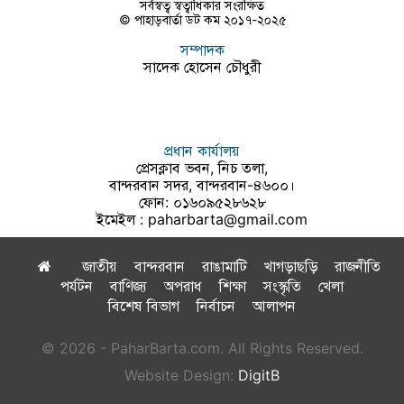
সর্বস্বত্ব স্বত্বাধিকার সংরক্ষিত
© পাহাড়বার্তা ডট কম ২০১৭-২০২৫
সম্পাদক
সাদেক হোসেন চৌধুরী
প্রধান কার্যালয়
প্রেসক্লাব ভবন, নিচ তলা,
বান্দরবান সদর, বান্দরবান-৪৬০০।
ফোন: ০১৬০৯৫২৮৬২৮
ইমেইল :
paharbarta@gmail.com
জাতীয়
বান্দরবান
রাঙামাটি
খাগড়াছড়ি
রাজনীতি
পর্যটন
বাণিজ্য
অপরাধ
শিক্ষা
সংস্কৃতি
খেলা
বিশেষ বিভাগ
নির্বাচন
আলাপন
© 2026 - PaharBarta.com. All Rights Reserved.
Website Design:
DigitB