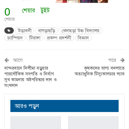
0
শেয়ার
টুইট
শেয়ার
উদ্ভাবনী
খাগড়াছড়ি
খেদাছড়া উচ্চ বিদ্যালয়
চ্যাম্পিয়ন
টিরাঙ্গা
প্রকল্প প্রদর্শনী
বিজ্ঞান
আগে
পরে
বান্দরবানে নিলীমা বড়ুয়ার
কৃষকদের ভাগ্য বদলাতে
পারলৌকিক সদ্গতি ও নির্বাণ
অত্যাধুনিক টিস্যুকালচার ল্যাব
সুখ কামনায় অষ্টপরিস্কার দান ও
সংঘদান
আরও পড়ুন